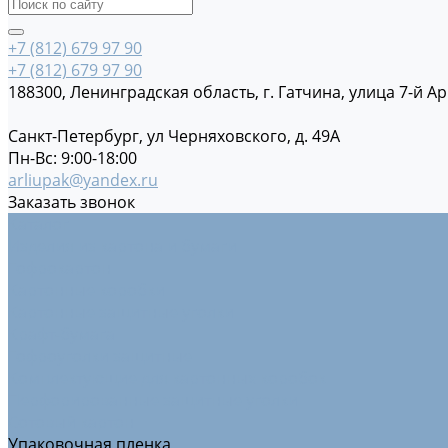
+7 (812) 679 97 90
+7 (812) 679 97 90
188300, Ленинградская область, г. Гатчина, улица 7-й Ар
Санкт-Петербург, ул Черняховского, д. 49А
Пн-Вс: 9:00-18:00
arliupak@yandex.ru
Заказать звонок
Каталог
Изделия из картона и бумаги
Гофрокартон
Картонные коробки
Картонные защитные уголки
Крафт-бумага
Гофроуголки защитные
Комплектующие для картонных коробок
Перфорированные защитные уголки
Сотовый картон
Упаковочная пленка