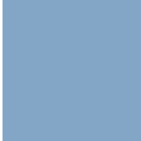
Картонные коробки с логотипом
Коробки крышка-дно
Самосборные коробки
Четырехклапанные коробки
Картонные защитные уголки
Крафт-бумага
Гофроуголки защитные
Комплектующие для картонных коробок
Перфорированные защитные уголки
Сотовый картон
Упаковочная пленка
Воздушно-пузырчатая пленка
Двухслойная воздушно-пузырчатая пленка
Трехслойная воздушно-пузырчатая пленка
Пленка ПВД техническая
Самоклеящаяся защитная пленка
Пленка полиэтиленовая ПВД 1 сорт
Армированная полиэтиленовая пленка
Пищевая плёнка
Пленка ПВД