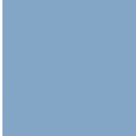
Клейкая лента упаковочная
Скотч Малярный
Скотч с логотипом
Цветная клейкая лента
Лента ТПЛ
Клейкая лента армированная стекловолокном
Клейкая лента двусторонняя
Алюминиевая клейкая лента
Скотч алюминиевый армированный
Диспенсер для клейкой ленты
Пакеты
Крафт Пакеты
Пакеты из воздушно-пузырьковой пленки
Пакеты с замком (Zip-lock)
Фасовочные пакеты ПВД - ПНД
Упаковка для сельскохозяйственной продукции
Клейкая лента сельскохозяйственная
Лотки из пульперкартона
Пленка для укрытия силосных ям и траншей
Полимерный рукав