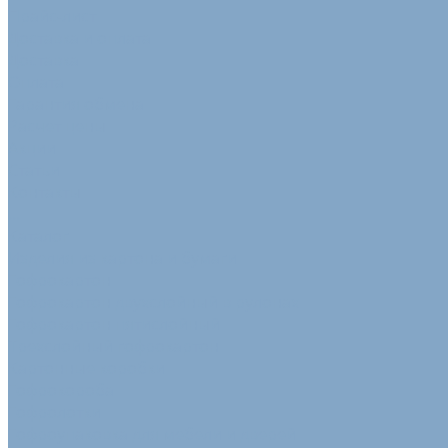
Прайс-лист
Доставка и оплата
Доставка
Оплата
Гарантия обмена
Расчет цены
Акции
Статьи
Контакты
...
Каталог
Изделия из картона и бумаги
Гофрокартон
Гофрокартон двухслойный в рулонах
Гофрокартон пятислойный
Трехслойный гофрокартон
Картонные коробки
Гофрокороба
Гофролотки
Гофроупаковка для мебели и дверей