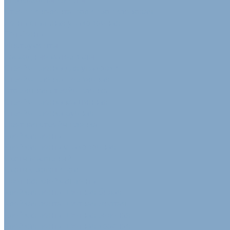
Упаковочные ленты
Стреппинг-лента полипропиленовая
Лента стальная упаковочная
Пэт Лента
Инструменты
Расходные материалы
Стрейч пленка для упаковки
Стрейч-плёнка первичная
Вторичная стрейч пленка
Стрейч пленка машинная
Стрейч пленка ручная
Цветная стрейч пленка
Клейкая лента
Клейкая лента упаковочная
Скотч Малярный
Скотч с логотипом
Цветная клейкая лента
Клейкая лента цветная белая
Клейкая лента цветная желтая
Клейкая лента цветная зеленая
Клейкая лента цветная красная