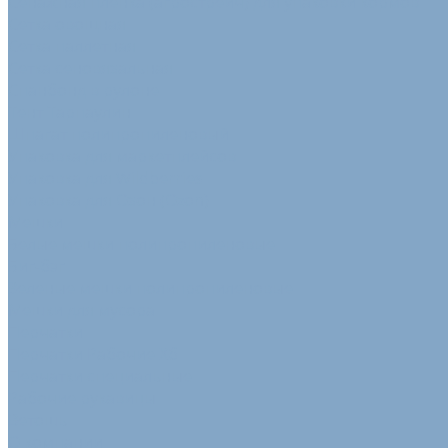
Сенажная пленка (агрострейч) для упаковки кормов
Сетка овощная
Сетка паллетная
Сетка сеновязальная
Спанбонд в рулоне
Тент Тарпаулин
Шпагат полипропиленовый
Упаковка для маркетплейсов
Упаковка для Wildberries
Упаковка для Озон (Ozon)
Мешки
Белые мешки полипропиленовые
Биг-бэг
Зеленые мешки полипропиленовые
Мешки для мусора
Перчатки
Перчатки Рабочие Хб
Перчатки специальные
Рабочие рукавицы
Ветошь
О компании