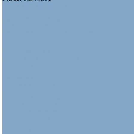
Воздушно-пузырчатая пленка
Пленка ПВД техническая
Самоклеящаяся защитная пленка
Пленка полиэтиленовая ПВД 1 сорт
Армированная полиэтиленовая пленка
Пищевая плёнка
Пленка ПВД
Упаковочные ленты
Стреппинг-лента полипропиленовая
Лента стальная упаковочная
Пэт Лента
Инструменты
Расходные материалы
Стрейч пленка для упаковки
Стрейч-плёнка первичная
Вторичная стрейч пленка
Стрейч пленка машинная
Стрейч пленка ручная
Цветная стрейч пленка
Клейкая лента