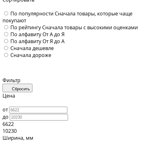
По популярности
Сначала товары, которые чаще
покупают
По рейтингу
Сначала товары с высокими оценками
По алфавиту
От А до Я
По алфавиту
От Я до А
Сначала дешевле
Сначала дороже
Фильтр
Сбросить
Цена
от
до
6622
10230
Ширина, мм