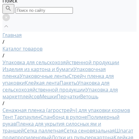
Поиск
Главная
/
Каталог товаров
/
Упаковка для сельскохозяйственной продукции
Изделия из картона и бумаги
Упаковочная
пленка
Упаковочные ленты
Стрейч пленка для
упаковки
Клейкая лента
Пакеты
Упаковка для
сельскохозяйственной продукции
Упаковка для
маркетплейсов
Мешки
Перчатки
Ветошь
/
Сенажная пленка (агрострейч) для упаковки кормов
Тент Тарпаулин
Спанбонд в рулоне
Полимерный
рукав
Пленка для укрытия силосных ям и
траншей
Сетка паллетная
Сетка сеновязальная
Шпагат
полипропиленовый
Лотки из пульперкартона
Клейкая