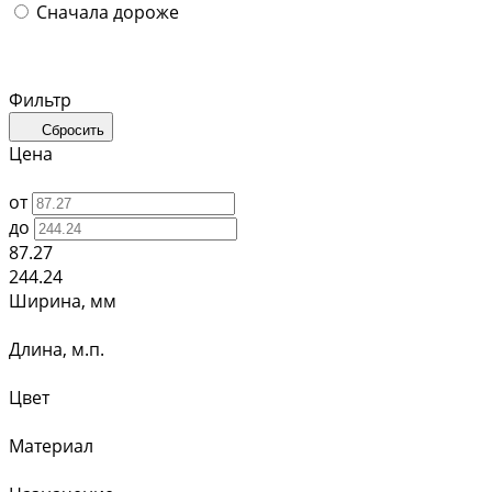
Сначала дороже
Фильтр
Сбросить
Цена
от
до
87.27
244.24
Ширина, мм
Длина, м.п.
Цвет
Материал