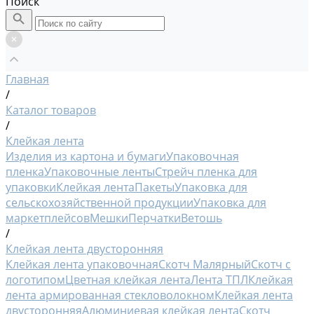
Поиск
Главная
/
Каталог товаров
/
Клейкая лента
Изделия из картона и бумаги
Упаковочная
пленка
Упаковочные ленты
Стрейч пленка для
упаковки
Клейкая лента
Пакеты
Упаковка для
сельскохозяйственной продукции
Упаковка для
маркетплейсов
Мешки
Перчатки
Ветошь
/
Клейкая лента двусторонняя
Клейкая лента упаковочная
Скотч Малярный
Скотч с
логотипом
Цветная клейкая лента
Лента ТПЛ
Клейкая
лента армированная стекловолокном
Клейкая лента
двусторонняя
Алюминиевая клейкая лента
Скотч