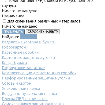
Полипропилен (PP) с клеем из искусственного
каучука
Ничего не найдено
Назначение
Для склеивания различных материалов
Ничего не найдено
ПРИМЕНИТЬ
СБРОСИТЬ ФИЛЬТР
Найдено:
Показать
Изделия из картона и бумаги
Гофрокартон
Картонные коробки
Картонные защитные уголки
Крафт-бумага
Гофроуголки защитные
Комплектующие для картонных коробок
Перфорированные защитные уголки
Сотовый картон
Упаковочная пленка
Воздушно-пузырчатая пленка
Пленка ПВД техническая
Самоклеящаяся защитная пленка