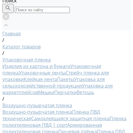
Поиск
Главная
/
Каталог товаров
/
Упаковочная пленка
Изделия из картона и бумаги
Упаковочная
пленка
Упаковочные ленты
Стрейч пленка для
упаковки
Клейкая лента
Пакеты
Упаковка для
сельскохозяйственной продукции
Упаковка для
маркетплейсов
Мешки
Перчатки
Ветошь
/
Воздушно-пузырчатая пленка
Воздушно-пузырчатая пленка
Пленка ПВД
техническая
Самоклеящаяся защитная пленка
Пленка
полиэтиленовая ПВД 1 сорт
Армированная
полиэтиленовая пленка
Пищевая плёнка
Пленка ПВД