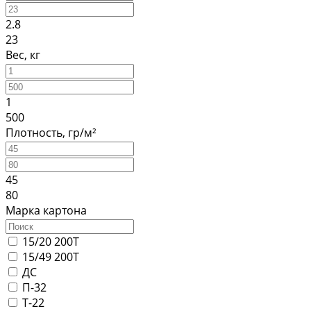
2.8
23
Вес, кг
1
500
Плотность, гр/м²
45
80
Марка картона
15/20 200Т
15/49 200Т
ДС
П-32
Т-22