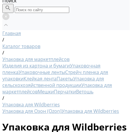
Поиск
Главная
/
Каталог товаров
/
Упаковка для маркетплейсов
Изделия из картона и бумаги
Упаковочная
пленка
Упаковочные ленты
Стрейч пленка для
упаковки
Клейкая лента
Пакеты
Упаковка для
сельскохозяйственной продукции
Упаковка для
маркетплейсов
Мешки
Перчатки
Ветошь
/
Упаковка для Wildberries
Упаковка для Озон (Ozon)
Упаковка для Wildberries
Упаковка для Wildberries