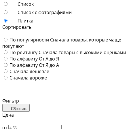
Список
Список с фотографиями
Плитка
Сортировать
По популярности
Сначала товары, которые чаще
покупают
По рейтингу
Сначала товары с высокими оценками
По алфавиту
От А до Я
По алфавиту
От Я до А
Сначала дешевле
Сначала дороже
Фильтр
Сбросить
Цена
от