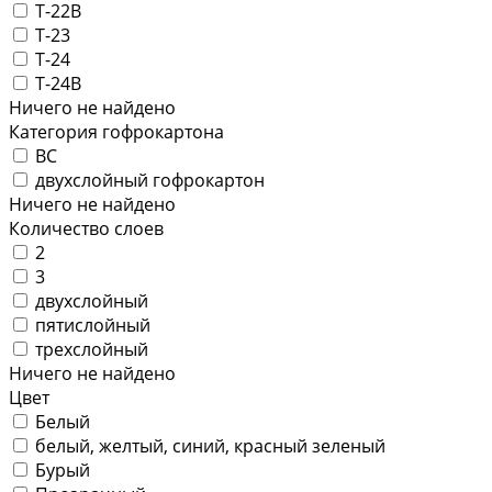
Т-22В
Т-23
Т-24
Т-24В
Ничего не найдено
Категория гофрокартона
ВС
двухслойный гофрокартон
Ничего не найдено
Количество слоев
2
3
двухслойный
пятислойный
трехслойный
Ничего не найдено
Цвет
Белый
белый, желтый, синий, красный зеленый
Бурый