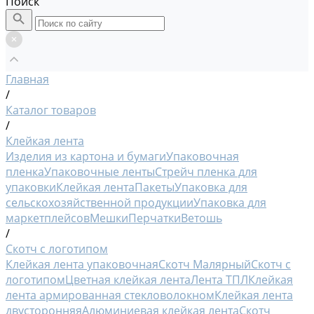
Поиск
Главная
/
Каталог товаров
/
Клейкая лента
Изделия из картона и бумаги
Упаковочная
пленка
Упаковочные ленты
Стрейч пленка для
упаковки
Клейкая лента
Пакеты
Упаковка для
сельскохозяйственной продукции
Упаковка для
маркетплейсов
Мешки
Перчатки
Ветошь
/
Скотч с логотипом
Клейкая лента упаковочная
Скотч Малярный
Скотч с
логотипом
Цветная клейкая лента
Лента ТПЛ
Клейкая
лента армированная стекловолокном
Клейкая лента
двусторонняя
Алюминиевая клейкая лента
Скотч