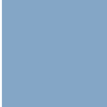
Прайс-лист
Доставка и оплата
Доставка
Оплата
Гарантия обмена
Расчет цены
Акции
Статьи
Контакты
...
Каталог
Изделия из картона и бумаги
Гофрокартон
Гофрокартон двухслойный в рулонах
Гофрокартон пятислойный
Трехслойный гофрокартон
Картонные коробки
Гофрокороба
Гофролотки
Гофроупаковка для мебели и дверей