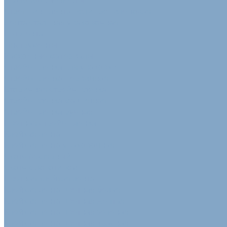
Упаковочные ленты
Стреппинг-лента полипропиленовая
Лента стальная упаковочная
Пэт Лента
Инструменты
Расходные материалы
Стрейч пленка для упаковки
Стрейч-плёнка первичная
Вторичная стрейч пленка
Стрейч пленка машинная
Стрейч пленка ручная
Цветная стрейч пленка
Клейкая лента
Клейкая лента упаковочная
Скотч Малярный
Скотч с логотипом
Цветная клейкая лента
Клейкая лента цветная белая
Клейкая лента цветная желтая
Клейкая лента цветная зеленая
Клейкая лента цветная красная