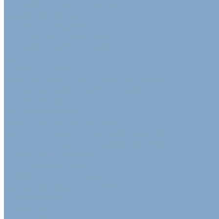
Картонные коробки с логотипом
Коробки крышка-дно
Самосборные коробки
Четырехклапанные коробки
Картонные защитные уголки
Крафт-бумага
Гофроуголки защитные
Комплектующие для картонных коробок
Перфорированные защитные уголки
Сотовый картон
Упаковочная пленка
Воздушно-пузырчатая пленка
Двухслойная воздушно-пузырчатая пленка
Трехслойная воздушно-пузырчатая пленка
Пленка ПВД техническая
Самоклеящаяся защитная пленка
Пленка полиэтиленовая ПВД 1 сорт
Армированная полиэтиленовая пленка
Пищевая плёнка
Пленка ПВД