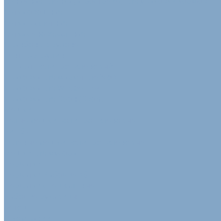
Сенажная пленка (агрострейч) для упаковки кормов
Сетка овощная
Сетка паллетная
Сетка сеновязальная
Спанбонд в рулоне
Тент Тарпаулин
Шпагат полипропиленовый
Упаковка для маркетплейсов
Упаковка для Wildberries
Упаковка для Озон (Ozon)
Мешки
Белые мешки полипропиленовые
Биг-бэг
Зеленые мешки полипропиленовые
Мешки для мусора
Перчатки
Перчатки Рабочие Хб
Перчатки специальные
Рабочие рукавицы
Ветошь
О компании