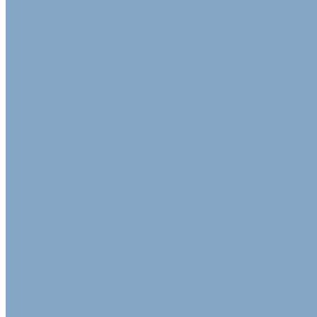
Клейкая лента упаковочная
Скотч Малярный
Скотч с логотипом
Цветная клейкая лента
Лента ТПЛ
Клейкая лента армированная стекловолокном
Клейкая лента двусторонняя
Алюминиевая клейкая лента
Скотч алюминиевый армированный
Диспенсер для клейкой ленты
Пакеты
Крафт Пакеты
Пакеты из воздушно-пузырьковой пленки
Пакеты с замком (Zip-lock)
Фасовочные пакеты ПВД - ПНД
Упаковка для сельскохозяйственной продукции
Клейкая лента сельскохозяйственная
Лотки из пульперкартона
Пленка для укрытия силосных ям и траншей
Полимерный рукав