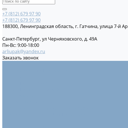
+7 (812) 679 97 90
+7 (812) 679 97 90
188300, Ленинградская область, г. Гатчина, улица 7-й Ар
Санкт-Петербург, ул Черняховского, д. 49А
Пн-Вс: 9:00-18:00
arliupak@yandex.ru
Заказать звонок
Каталог
Изделия из картона и бумаги
Гофрокартон
Картонные коробки
Картонные защитные уголки
Крафт-бумага
Гофроуголки защитные
Комплектующие для картонных коробок
Перфорированные защитные уголки
Сотовый картон
Упаковочная пленка