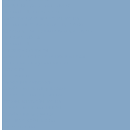
Воздушно-пузырчатая пленка
Пленка ПВД техническая
Самоклеящаяся защитная пленка
Пленка полиэтиленовая ПВД 1 сорт
Армированная полиэтиленовая пленка
Пищевая плёнка
Пленка ПВД
Упаковочные ленты
Стреппинг-лента полипропиленовая
Лента стальная упаковочная
Пэт Лента
Инструменты
Расходные материалы
Стрейч пленка для упаковки
Стрейч-плёнка первичная
Вторичная стрейч пленка
Стрейч пленка машинная
Стрейч пленка ручная
Цветная стрейч пленка
Клейкая лента