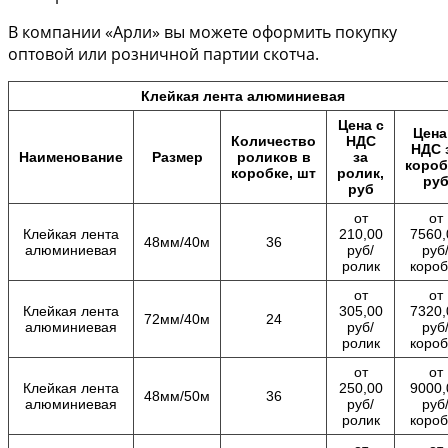
В компании «Арли» вы можете оформить покупку
оптовой или розничной партии скотча.
Клейкая лента алюминиевая
Цена с
Цена
Количество
НДС
НДС 
Наименование
Размер
роликов в
за
короб
коробке, шт
ролик,
ру
руб
от
от
Клейкая лента
210,00
7560,
48мм/40м
36
алюминиевая
руб/
руб
ролик
короб
от
от
Клейкая лента
305,00
7320,
72мм/40м
24
алюминиевая
руб/
руб
ролик
короб
от
от
Клейкая лента
250,00
9000,
48мм/50м
36
алюминиевая
руб/
руб
ролик
короб