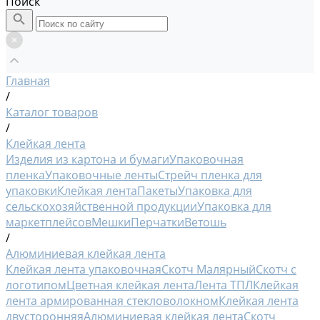
Поиск
Главная
/
Каталог товаров
/
Клейкая лента
Изделия из картона и бумаги
Упаковочная
пленка
Упаковочные ленты
Стрейч пленка для
упаковки
Клейкая лента
Пакеты
Упаковка для
сельскохозяйственной продукции
Упаковка для
маркетплейсов
Мешки
Перчатки
Ветошь
/
Алюминиевая клейкая лента
Клейкая лента упаковочная
Скотч Малярный
Скотч с
логотипом
Цветная клейкая лента
Лента ТПЛ
Клейкая
лента армированная стекловолокном
Клейкая лента
двусторонняя
Алюминиевая клейкая лента
Скотч