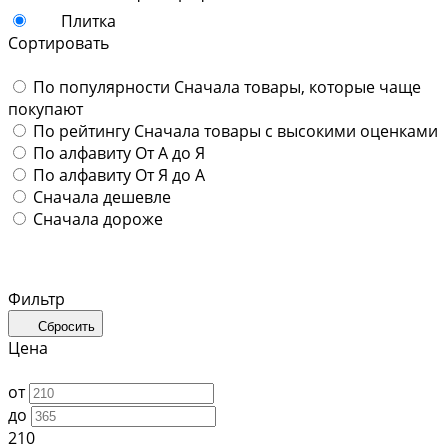
Плитка
Сортировать
По популярности
Сначала товары, которые чаще
покупают
По рейтингу
Сначала товары с высокими оценками
По алфавиту
От А до Я
По алфавиту
От Я до А
Сначала дешевле
Сначала дороже
Фильтр
Сбросить
Цена
от
до
210