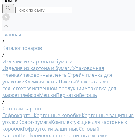
Поиск
Главная
/
Каталог товаров
/
Изделия из картона и бумаги
Изделия из картона и бумаги
Упаковочная
пленка
Упаковочные ленты
Стрейч пленка для
упаковки
Клейкая лента
Пакеты
Упаковка для
сельскохозяйственной продукции
Упаковка для
маркетплейсов
Мешки
Перчатки
Ветошь
/
Сотовый картон
Гофрокартон
Картонные коробки
Картонные защитные
уголки
Крафт-бумага
Комплектующие для картонных
коробок
Гофроуголки защитные
Сотовый
картон
Перфорированные защитные уголки