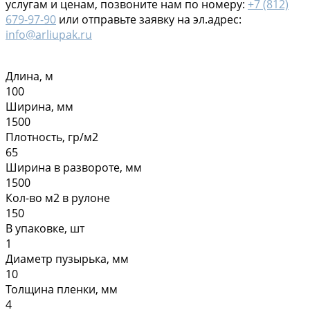
услугам и ценам, позвоните нам по номеру:
+7 (812)
679-97-90
или отправьте заявку на эл.адрес:
info@arliupak.ru
Длина, м
100
Ширина, мм
1500
Плотность, гр/м2
65
Ширина в развороте, мм
1500
Кол-во м2 в рулоне
150
В упаковке, шт
1
Диаметр пузырька, мм
10
Толщина пленки, мм
4