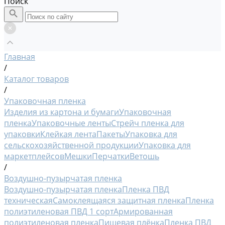
Поиск
Главная
/
Каталог товаров
/
Упаковочная пленка
Изделия из картона и бумаги
Упаковочная
пленка
Упаковочные ленты
Стрейч пленка для
упаковки
Клейкая лента
Пакеты
Упаковка для
сельскохозяйственной продукции
Упаковка для
маркетплейсов
Мешки
Перчатки
Ветошь
/
Воздушно-пузырчатая пленка
Воздушно-пузырчатая пленка
Пленка ПВД
техническая
Самоклеящаяся защитная пленка
Пленка
полиэтиленовая ПВД 1 сорт
Армированная
полиэтиленовая пленка
Пищевая плёнка
Пленка ПВД