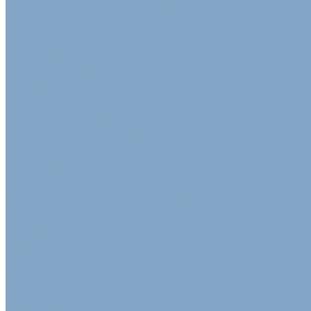
Сенажная пленка (агрострейч) для упаковки кормов
Сетка овощная
Сетка паллетная
Сетка сеновязальная
Спанбонд в рулоне
Тент Тарпаулин
Шпагат полипропиленовый
Упаковка для маркетплейсов
Упаковка для Wildberries
Упаковка для Озон (Ozon)
Мешки
Белые мешки полипропиленовые
Биг-бэг
Зеленые мешки полипропиленовые
Мешки для мусора
Перчатки
Перчатки Рабочие Хб
Перчатки специальные
Рабочие рукавицы
Ветошь
О компании