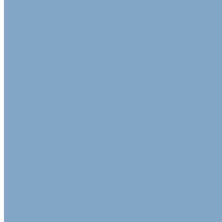
Прайс-лист
Доставка и оплата
Доставка
Оплата
Гарантия обмена
Расчет цены
Акции
Статьи
Контакты
...
Каталог
Изделия из картона и бумаги
Гофрокартон
Гофрокартон двухслойный в рулонах
Гофрокартон пятислойный
Трехслойный гофрокартон
Картонные коробки
Гофрокороба
Гофролотки
Гофроупаковка для мебели и дверей