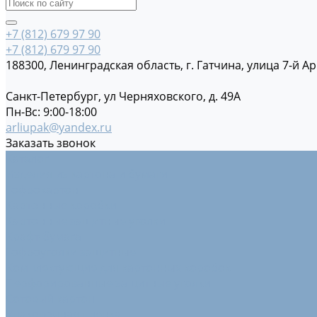
+7 (812) 679 97 90
+7 (812) 679 97 90
188300, Ленинградская область, г. Гатчина, улица 7-й Ар
Санкт-Петербург, ул Черняховского, д. 49А
Пн-Вс: 9:00-18:00
arliupak@yandex.ru
Заказать звонок
Каталог
Изделия из картона и бумаги
Гофрокартон
Картонные коробки
Картонные защитные уголки
Крафт-бумага
Гофроуголки защитные
Комплектующие для картонных коробок
Перфорированные защитные уголки
Сотовый картон
Упаковочная пленка