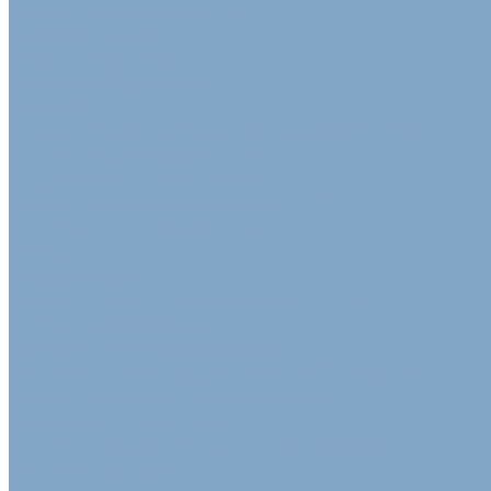
Клейкая лента упаковочная
Скотч Малярный
Скотч с логотипом
Цветная клейкая лента
Лента ТПЛ
Клейкая лента армированная стекловолокном
Клейкая лента двусторонняя
Алюминиевая клейкая лента
Скотч алюминиевый армированный
Диспенсер для клейкой ленты
Пакеты
Крафт Пакеты
Пакеты из воздушно-пузырьковой пленки
Пакеты с замком (Zip-lock)
Фасовочные пакеты ПВД - ПНД
Упаковка для сельскохозяйственной продукции
Клейкая лента сельскохозяйственная
Лотки из пульперкартона
Пленка для укрытия силосных ям и траншей
Полимерный рукав