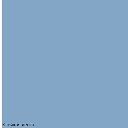
Воздушно-пузырчатая пленка
Пленка ПВД техническая
Самоклеящаяся защитная пленка
Пленка полиэтиленовая ПВД 1 сорт
Армированная полиэтиленовая пленка
Пищевая плёнка
Пленка ПВД
Упаковочные ленты
Стреппинг-лента полипропиленовая
Лента стальная упаковочная
Пэт Лента
Инструменты
Расходные материалы
Стрейч пленка для упаковки
Стрейч-плёнка первичная
Вторичная стрейч пленка
Стрейч пленка машинная
Стрейч пленка ручная
Цветная стрейч пленка
Клейкая лента