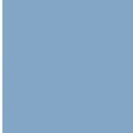
Упаковочные ленты
Стреппинг-лента полипропиленовая
Лента стальная упаковочная
Пэт Лента
Инструменты
Расходные материалы
Стрейч пленка для упаковки
Стрейч-плёнка первичная
Вторичная стрейч пленка
Стрейч пленка машинная
Стрейч пленка ручная
Цветная стрейч пленка
Клейкая лента
Клейкая лента упаковочная
Скотч Малярный
Скотч с логотипом
Цветная клейкая лента
Клейкая лента цветная белая
Клейкая лента цветная желтая
Клейкая лента цветная зеленая
Клейкая лента цветная красная