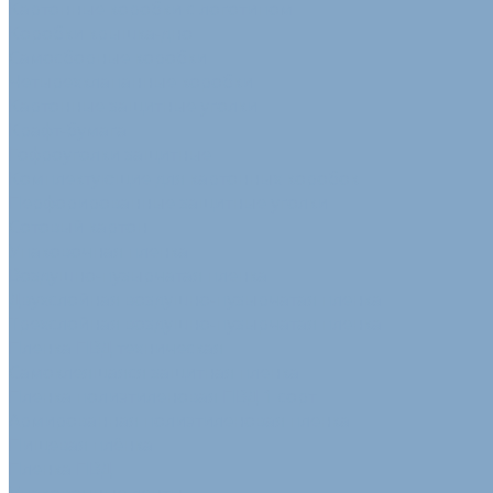
Картонные коробки с логотипом
Коробки крышка-дно
Самосборные коробки
Четырехклапанные коробки
Картонные защитные уголки
Крафт-бумага
Гофроуголки защитные
Комплектующие для картонных коробок
Перфорированные защитные уголки
Сотовый картон
Упаковочная пленка
Воздушно-пузырчатая пленка
Двухслойная воздушно-пузырчатая пленка
Трехслойная воздушно-пузырчатая пленка
Пленка ПВД техническая
Самоклеящаяся защитная пленка
Пленка полиэтиленовая ПВД 1 сорт
Армированная полиэтиленовая пленка
Пищевая плёнка
Пленка ПВД