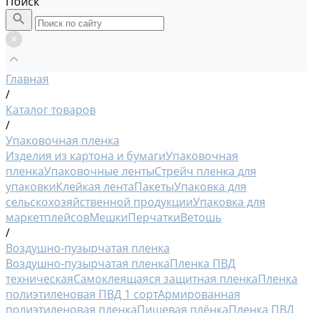
Поиск
Главная
/
Каталог товаров
/
Упаковочная пленка
Изделия из картона и бумаги
Упаковочная
пленка
Упаковочные ленты
Стрейч пленка для
упаковки
Клейкая лента
Пакеты
Упаковка для
сельскохозяйственной продукции
Упаковка для
маркетплейсов
Мешки
Перчатки
Ветошь
/
Воздушно-пузырчатая пленка
Воздушно-пузырчатая пленка
Пленка ПВД
техническая
Самоклеящаяся защитная пленка
Пленка
полиэтиленовая ПВД 1 сорт
Армированная
полиэтиленовая пленка
Пищевая плёнка
Пленка ПВД