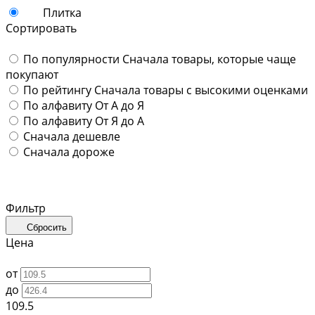
Плитка
Сортировать
По популярности
Сначала товары, которые чаще
покупают
По рейтингу
Сначала товары с высокими оценками
По алфавиту
От А до Я
По алфавиту
От Я до А
Сначала дешевле
Сначала дороже
Фильтр
Сбросить
Цена
от
до
109.5