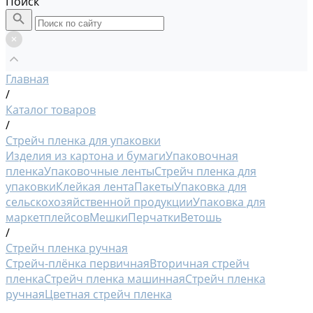
Поиск
Главная
/
Каталог товаров
/
Стрейч пленка для упаковки
Изделия из картона и бумаги
Упаковочная
пленка
Упаковочные ленты
Стрейч пленка для
упаковки
Клейкая лента
Пакеты
Упаковка для
сельскохозяйственной продукции
Упаковка для
маркетплейсов
Мешки
Перчатки
Ветошь
/
Стрейч пленка ручная
Стрейч-плёнка первичная
Вторичная стрейч
пленка
Стрейч пленка машинная
Стрейч пленка
ручная
Цветная стрейч пленка