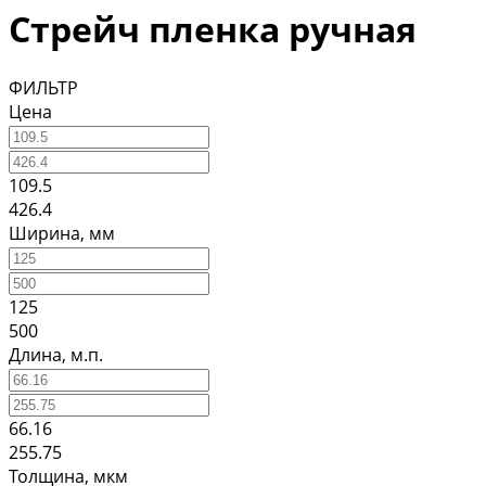
Стрейч пленка ручная
ФИЛЬТР
Цена
109.5
426.4
Ширина, мм
125
500
Длина, м.п.
66.16
255.75
Толщина, мкм