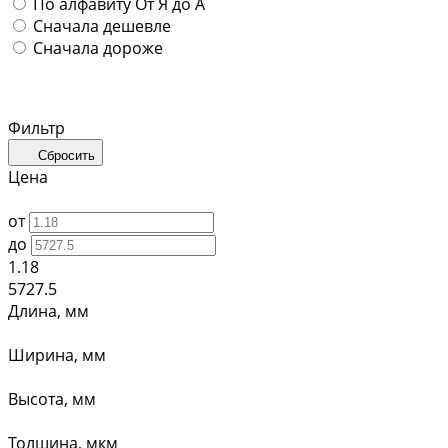
По алфавиту
От Я до А
Сначала дешевле
Сначала дороже
Фильтр
Сбросить
Цена
от
до
1.18
5727.5
Длина, мм
Ширина, мм
Высота, мм
Толщина, мкм