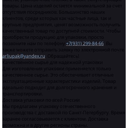
товары. Цена изделий остается минимальной за счет
отсутствия посредников. Большинство наших
клиентов, среди которых как частные лица, так и
крупные предприятия, ценят возможность получить
качественный товар по доступной стоимости. Чтобы
приобрести продукцию для упаковки, просто
позвоните нам по телефону
+7(931) 299-84-66
. Вы
также можете отправить заявку по электронной почте
arliupak@yandex.ru
. Обращайтесь!
Качественное сырье для надежной упаковки
Для изготовления упаковки применяется только
качественное сырье. Это обеспечивает отличные
эксплуатационные характеристики изделий. Товар
идеально подходит для долгосрочного хранения и
транспортировки.
Доставка упаковки по всей России
Мы предлагаем упаковку отечественного
производства с доставкой по Санкт-Петербургу. Время
заранее согласовывается с клиентом. Доставка
возможна и в другие регионы страны.