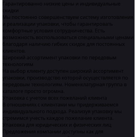
Гарантированно низкие цены и индивидуальные
скидки
Мы постоянно совершенствуем систему изготовления
и реализации упаковки, чтобы гарантировать
комфортные условия сотрудничества. Есть
возможность воспользоваться специальными ценами
благодаря наличию гибких скидок для постоянных
клиентов.
Широкий ассортимент упаковки по передовым
технологиям
На выбор клиенту доступен широкий ассортимент
упаковки, производство которой осуществляется по
передовым технологиям. Номенклатурная группа в
каталоге просто огромна.
Упаковка с учетом всех пожеланий клиента
В отношениях с клиентами мы придерживаемся
индивидуального подхода. Реализуя упаковку мы
стремимся учесть каждое пожелание клиента.
Упаковка для юридических и физических лиц
Предложения компании доступны как для