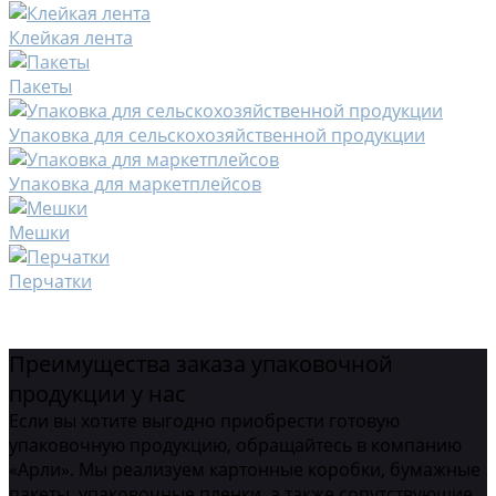
Клейкая лента
Пакеты
Упаковка для сельскохозяйственной продукции
Упаковка для маркетплейсов
Мешки
Перчатки
Преимущества заказа упаковочной
продукции у нас
Если вы хотите выгодно приобрести готовую
упаковочную продукцию, обращайтесь в компанию
«Арли». Мы реализуем картонные коробки, бумажные
пакеты, упаковочные пленки, а также сопутствующие