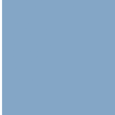
Упаковочные ленты
Стреппинг-лента полипропиленовая
Лента стальная упаковочная
Пэт Лента
Инструменты
Расходные материалы
Стрейч пленка для упаковки
Стрейч-плёнка первичная
Вторичная стрейч пленка
Стрейч пленка машинная
Стрейч пленка ручная
Цветная стрейч пленка
Клейкая лента
Клейкая лента упаковочная
Скотч Малярный
Скотч с логотипом
Цветная клейкая лента
Клейкая лента цветная белая
Клейкая лента цветная желтая
Клейкая лента цветная зеленая
Клейкая лента цветная красная