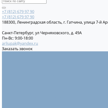
+7 (812) 679 97 90
+7 (812) 679 97 90
188300, Ленинградская область, г. Гатчина, улица 7-й Ар
Санкт-Петербург, ул Черняховского, д. 49А
Пн-Вс: 9:00-18:00
arliupak@yandex.ru
Заказать звонок
Каталог
Изделия из картона и бумаги
Гофрокартон
Картонные коробки
Картонные защитные уголки
Крафт-бумага
Гофроуголки защитные
Комплектующие для картонных коробок
Перфорированные защитные уголки
Сотовый картон
Упаковочная пленка