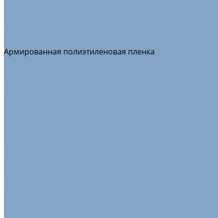
Воздушно-пузырчатая пленка
Пленка ПВД техническая
Самоклеящаяся защитная пленка
Пленка полиэтиленовая ПВД 1 сорт
Армированная полиэтиленовая пленка
Пищевая плёнка
Пленка ПВД
Упаковочные ленты
Стреппинг-лента полипропиленовая
Лента стальная упаковочная
Пэт Лента
Инструменты
Расходные материалы
Стрейч пленка для упаковки
Стрейч-плёнка первичная
Вторичная стрейч пленка
Стрейч пленка машинная
Стрейч пленка ручная
Цветная стрейч пленка
Клейкая лента