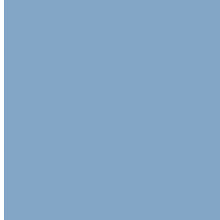
Прайс-лист
Доставка и оплата
Доставка
Оплата
Гарантия обмена
Расчет цены
Акции
Статьи
Контакты
...
Каталог
Изделия из картона и бумаги
Гофрокартон
Гофрокартон двухслойный в рулонах
Гофрокартон пятислойный
Трехслойный гофрокартон
Картонные коробки
Гофрокороба
Гофролотки
Гофроупаковка для мебели и дверей