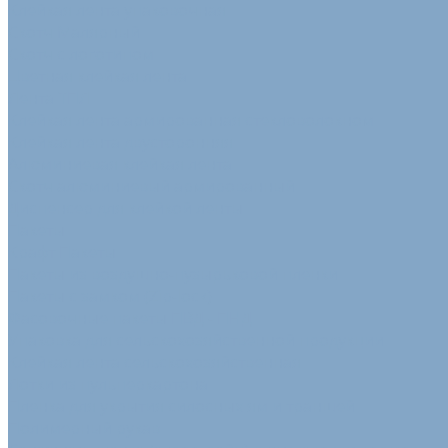
Клейкая лента упаковочная
Скотч Малярный
Скотч с логотипом
Цветная клейкая лента
Лента ТПЛ
Клейкая лента армированная стекловолокном
Клейкая лента двусторонняя
Алюминиевая клейкая лента
Скотч алюминиевый армированный
Диспенсер для клейкой ленты
Пакеты
Крафт Пакеты
Пакеты из воздушно-пузырьковой пленки
Пакеты с замком (Zip-lock)
Фасовочные пакеты ПВД - ПНД
Упаковка для сельскохозяйственной продукции
Клейкая лента сельскохозяйственная
Лотки из пульперкартона
Пленка для укрытия силосных ям и траншей
Полимерный рукав