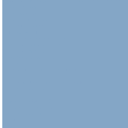
Сенажная пленка (агрострейч) для упаковки кормов
Сетка овощная
Сетка паллетная
Сетка сеновязальная
Спанбонд в рулоне
Тент Тарпаулин
Шпагат полипропиленовый
Упаковка для маркетплейсов
Упаковка для Wildberries
Упаковка для Озон (Ozon)
Мешки
Белые мешки полипропиленовые
Биг-бэг
Зеленые мешки полипропиленовые
Мешки для мусора
Перчатки
Перчатки Рабочие Хб
Перчатки специальные
Рабочие рукавицы
Ветошь
О компании