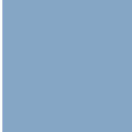
Картонные коробки с логотипом
Коробки крышка-дно
Самосборные коробки
Четырехклапанные коробки
Картонные защитные уголки
Крафт-бумага
Гофроуголки защитные
Комплектующие для картонных коробок
Перфорированные защитные уголки
Сотовый картон
Упаковочная пленка
Воздушно-пузырчатая пленка
Двухслойная воздушно-пузырчатая пленка
Трехслойная воздушно-пузырчатая пленка
Пленка ПВД техническая
Самоклеящаяся защитная пленка
Пленка полиэтиленовая ПВД 1 сорт
Армированная полиэтиленовая пленка
Пищевая плёнка
Пленка ПВД