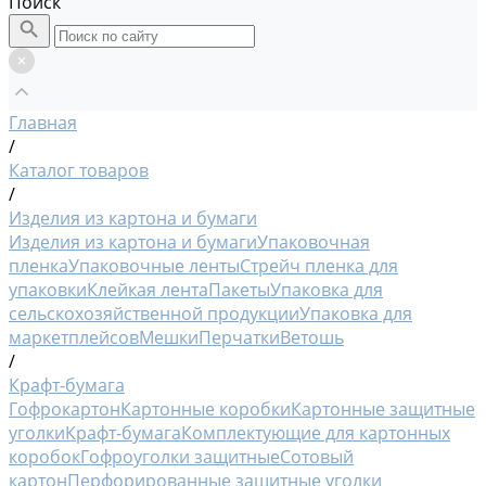
Поиск
Главная
/
Каталог товаров
/
Изделия из картона и бумаги
Изделия из картона и бумаги
Упаковочная
пленка
Упаковочные ленты
Стрейч пленка для
упаковки
Клейкая лента
Пакеты
Упаковка для
сельскохозяйственной продукции
Упаковка для
маркетплейсов
Мешки
Перчатки
Ветошь
/
Крафт-бумага
Гофрокартон
Картонные коробки
Картонные защитные
уголки
Крафт-бумага
Комплектующие для картонных
коробок
Гофроуголки защитные
Сотовый
картон
Перфорированные защитные уголки