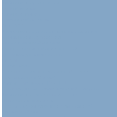
Клейкая лента упаковочная
Скотч Малярный
Скотч с логотипом
Цветная клейкая лента
Лента ТПЛ
Клейкая лента армированная стекловолокном
Клейкая лента двусторонняя
Алюминиевая клейкая лента
Скотч алюминиевый армированный
Диспенсер для клейкой ленты
Пакеты
Крафт Пакеты
Пакеты из воздушно-пузырьковой пленки
Пакеты с замком (Zip-lock)
Фасовочные пакеты ПВД - ПНД
Упаковка для сельскохозяйственной продукции
Клейкая лента сельскохозяйственная
Лотки из пульперкартона
Пленка для укрытия силосных ям и траншей
Полимерный рукав