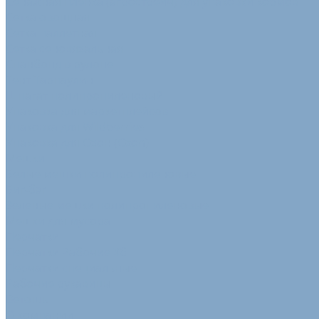
Сенажная пленка (агрострейч) для упаковки кормов
Сетка овощная
Сетка паллетная
Сетка сеновязальная
Спанбонд в рулоне
Тент Тарпаулин
Шпагат полипропиленовый
Упаковка для маркетплейсов
Упаковка для Wildberries
Упаковка для Озон (Ozon)
Мешки
Белые мешки полипропиленовые
Биг-бэг
Зеленые мешки полипропиленовые
Мешки для мусора
Перчатки
Перчатки Рабочие Хб
Перчатки специальные
Рабочие рукавицы
Ветошь
О компании