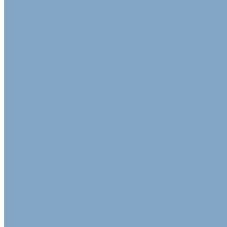
Прайс-лист
Доставка и оплата
Доставка
Оплата
Гарантия обмена
Расчет цены
Акции
Статьи
Контакты
...
Каталог
Изделия из картона и бумаги
Гофрокартон
Гофрокартон двухслойный в рулонах
Гофрокартон пятислойный
Трехслойный гофрокартон
Картонные коробки
Гофрокороба
Гофролотки
Гофроупаковка для мебели и дверей