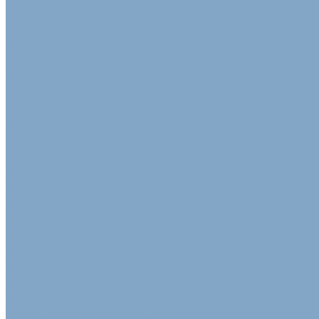
Упаковочные ленты
Стреппинг-лента полипропиленовая
Лента стальная упаковочная
Пэт Лента
Инструменты
Расходные материалы
Стрейч пленка для упаковки
Стрейч-плёнка первичная
Вторичная стрейч пленка
Стрейч пленка машинная
Стрейч пленка ручная
Цветная стрейч пленка
Клейкая лента
Клейкая лента упаковочная
Скотч Малярный
Скотч с логотипом
Цветная клейкая лента
Клейкая лента цветная белая
Клейкая лента цветная желтая
Клейкая лента цветная зеленая
Клейкая лента цветная красная