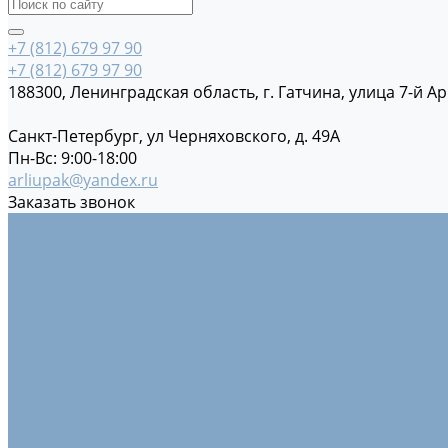
+7 (812) 679 97 90
+7 (812) 679 97 90
188300, Ленинградская область, г. Гатчина, улица 7-й Ар
Санкт-Петербург, ул Черняховского, д. 49А
Пн-Вс: 9:00-18:00
arliupak@yandex.ru
Заказать звонок
Каталог
Изделия из картона и бумаги
Гофрокартон
Картонные коробки
Картонные защитные уголки
Крафт-бумага
Гофроуголки защитные
Комплектующие для картонных коробок
Перфорированные защитные уголки
Сотовый картон
Упаковочная пленка