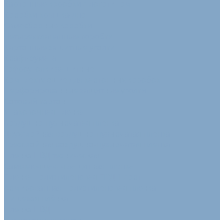
Картонные коробки с логотипом
Коробки крышка-дно
Самосборные коробки
Четырехклапанные коробки
Картонные защитные уголки
Крафт-бумага
Гофроуголки защитные
Комплектующие для картонных коробок
Перфорированные защитные уголки
Сотовый картон
Упаковочная пленка
Воздушно-пузырчатая пленка
Двухслойная воздушно-пузырчатая пленка
Трехслойная воздушно-пузырчатая пленка
Пленка ПВД техническая
Самоклеящаяся защитная пленка
Пленка полиэтиленовая ПВД 1 сорт
Армированная полиэтиленовая пленка
Пищевая плёнка
Пленка ПВД