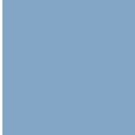
Воздушно-пузырчатая пленка
Пленка ПВД техническая
Самоклеящаяся защитная пленка
Пленка полиэтиленовая ПВД 1 сорт
Армированная полиэтиленовая пленка
Пищевая плёнка
Пленка ПВД
Упаковочные ленты
Стреппинг-лента полипропиленовая
Лента стальная упаковочная
Пэт Лента
Инструменты
Расходные материалы
Стрейч пленка для упаковки
Стрейч-плёнка первичная
Вторичная стрейч пленка
Стрейч пленка машинная
Стрейч пленка ручная
Цветная стрейч пленка
Клейкая лента