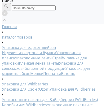
Поиск
Главная
/
Каталог товаров
/
Упаковка для маркетплейсов
Изделия из картона и бумаги
Упаковочная
пленка
Упаковочные ленты
Стрейч пленка для
упаковки
Клейкая лента
Пакеты
Упаковка для
сельскохозяйственной продукции
Упаковка для
маркетплейсов
Мешки
Перчатки
Ветошь
/
Упаковка для Wildberries
Упаковка для Озон (Ozon)
Упаковка для Wildberries
/
Упаковочные пакеты для Вайлдберриз (WildBerries)
Коробки для Wildberries
Упаковочные пакеты для