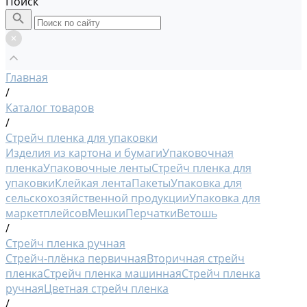
Поиск
Главная
/
Каталог товаров
/
Стрейч пленка для упаковки
Изделия из картона и бумаги
Упаковочная
пленка
Упаковочные ленты
Стрейч пленка для
упаковки
Клейкая лента
Пакеты
Упаковка для
сельскохозяйственной продукции
Упаковка для
маркетплейсов
Мешки
Перчатки
Ветошь
/
Стрейч пленка ручная
Стрейч-плёнка первичная
Вторичная стрейч
пленка
Стрейч пленка машинная
Стрейч пленка
ручная
Цветная стрейч пленка
/