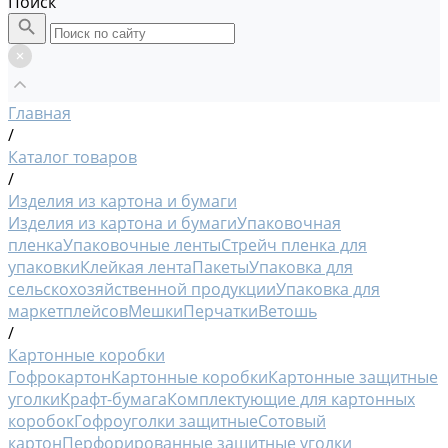
Поиск
Главная
/
Каталог товаров
/
Изделия из картона и бумаги
Изделия из картона и бумаги
Упаковочная
пленка
Упаковочные ленты
Стрейч пленка для
упаковки
Клейкая лента
Пакеты
Упаковка для
сельскохозяйственной продукции
Упаковка для
маркетплейсов
Мешки
Перчатки
Ветошь
/
Картонные коробки
Гофрокартон
Картонные коробки
Картонные защитные
уголки
Крафт-бумага
Комплектующие для картонных
коробок
Гофроуголки защитные
Сотовый
картон
Перфорированные защитные уголки