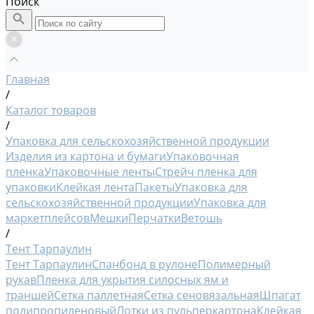
Поиск
Главная
/
Каталог товаров
/
Упаковка для сельскохозяйственной продукции
Изделия из картона и бумаги
Упаковочная
пленка
Упаковочные ленты
Стрейч пленка для
упаковки
Клейкая лента
Пакеты
Упаковка для
сельскохозяйственной продукции
Упаковка для
маркетплейсов
Мешки
Перчатки
Ветошь
/
Тент Тарпаулин
Тент Тарпаулин
Спанбонд в рулоне
Полимерный
рукав
Пленка для укрытия силосных ям и
траншей
Сетка паллетная
Сетка сеновязальная
Шпагат
полипропиленовый
Лотки из пульперкартона
Клейкая