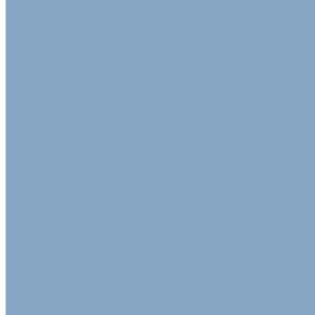
Сенажная пленка (агрострейч) для упаковки кормов
Сетка овощная
Сетка паллетная
Сетка сеновязальная
Спанбонд в рулоне
Тент Тарпаулин
Шпагат полипропиленовый
Упаковка для маркетплейсов
Упаковка для Wildberries
Упаковка для Озон (Ozon)
Мешки
Белые мешки полипропиленовые
Биг-бэг
Зеленые мешки полипропиленовые
Мешки для мусора
Перчатки
Перчатки Рабочие Хб
Перчатки специальные
Рабочие рукавицы
Ветошь
О компании