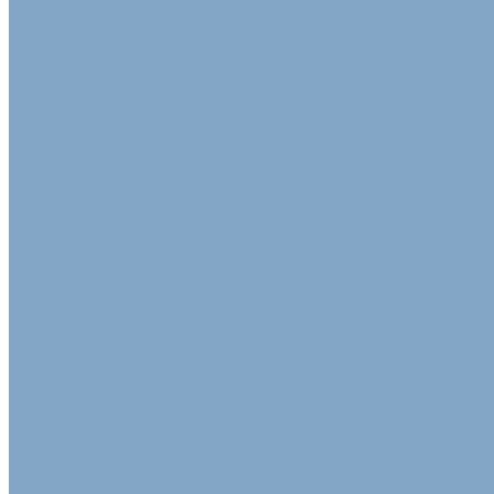
Упаковочные ленты
Стреппинг-лента полипропиленовая
Лента стальная упаковочная
Пэт Лента
Инструменты
Расходные материалы
Стрейч пленка для упаковки
Стрейч-плёнка первичная
Вторичная стрейч пленка
Стрейч пленка машинная
Стрейч пленка ручная
Цветная стрейч пленка
Клейкая лента
Клейкая лента упаковочная
Скотч Малярный
Скотч с логотипом
Цветная клейкая лента
Клейкая лента цветная белая
Клейкая лента цветная желтая
Клейкая лента цветная зеленая
Клейкая лента цветная красная