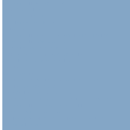
Клейкая лента упаковочная
Скотч Малярный
Скотч с логотипом
Цветная клейкая лента
Лента ТПЛ
Клейкая лента армированная стекловолокном
Клейкая лента двусторонняя
Алюминиевая клейкая лента
Скотч алюминиевый армированный
Диспенсер для клейкой ленты
Пакеты
Крафт Пакеты
Пакеты из воздушно-пузырьковой пленки
Пакеты с замком (Zip-lock)
Фасовочные пакеты ПВД - ПНД
Упаковка для сельскохозяйственной продукции
Клейкая лента сельскохозяйственная
Лотки из пульперкартона
Пленка для укрытия силосных ям и траншей
Полимерный рукав