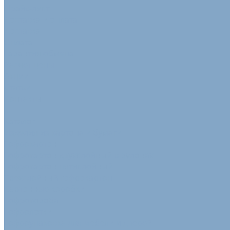
Прайс-лист
Доставка и оплата
Доставка
Оплата
Гарантия обмена
Расчет цены
Акции
Статьи
Контакты
...
Каталог
Изделия из картона и бумаги
Гофрокартон
Гофрокартон двухслойный в рулонах
Гофрокартон пятислойный
Трехслойный гофрокартон
Картонные коробки
Гофрокороба
Гофролотки
Гофроупаковка для мебели и дверей