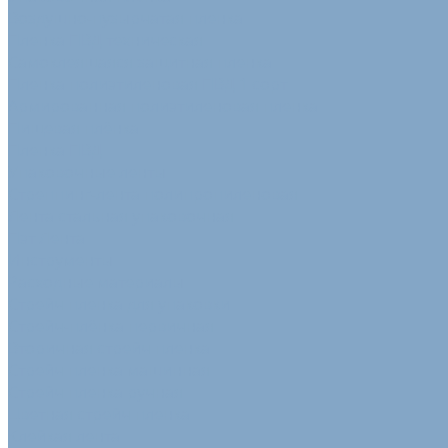
Воздушно-пузырчатая пленка
Пленка ПВД техническая
Самоклеящаяся защитная пленка
Пленка полиэтиленовая ПВД 1 сорт
Армированная полиэтиленовая пленка
Пищевая плёнка
Пленка ПВД
Упаковочные ленты
Стреппинг-лента полипропиленовая
Лента стальная упаковочная
Пэт Лента
Инструменты
Расходные материалы
Стрейч пленка для упаковки
Стрейч-плёнка первичная
Вторичная стрейч пленка
Стрейч пленка машинная
Стрейч пленка ручная
Цветная стрейч пленка
Клейкая лента