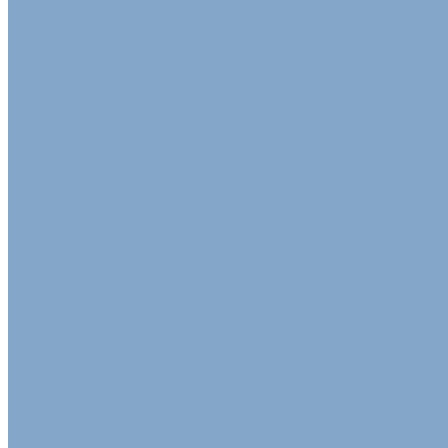
Картонные коробки с логотипом
Коробки крышка-дно
Самосборные коробки
Четырехклапанные коробки
Картонные защитные уголки
Крафт-бумага
Гофроуголки защитные
Комплектующие для картонных коробок
Перфорированные защитные уголки
Сотовый картон
Упаковочная пленка
Воздушно-пузырчатая пленка
Двухслойная воздушно-пузырчатая пленка
Трехслойная воздушно-пузырчатая пленка
Пленка ПВД техническая
Самоклеящаяся защитная пленка
Пленка полиэтиленовая ПВД 1 сорт
Армированная полиэтиленовая пленка
Пищевая плёнка
Пленка ПВД