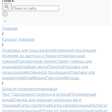
Поиск
Главная
/
Каталог товаров
/
Упаковка для сельскохозяйственной продукции
Изделия из картона и бумаги
Упаковочная
пленка
Упаковочные ленты
Стрейч пленка для
упаковки
Клейкая лента
Пакеты
Упаковка для
сельскохозяйственной продукции
Упаковка для
маркетплейсов
Мешки
Перчатки
Ветошь
/
Шпагат полипропиленовый
Тент Тарпаулин
Спанбонд в рулоне
Полимерный
рукав
Пленка для укрытия силосных ям и
траншей
Сетка паллетная
Сетка сеновязальная
Шпагат
полипропиленовый
Лотки из пульперкартона
Клейкая