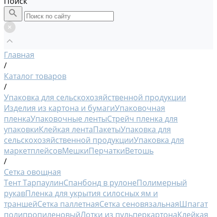
Поиск
Главная
/
Каталог товаров
/
Упаковка для сельскохозяйственной продукции
Изделия из картона и бумаги
Упаковочная
пленка
Упаковочные ленты
Стрейч пленка для
упаковки
Клейкая лента
Пакеты
Упаковка для
сельскохозяйственной продукции
Упаковка для
маркетплейсов
Мешки
Перчатки
Ветошь
/
Сетка овощная
Тент Тарпаулин
Спанбонд в рулоне
Полимерный
рукав
Пленка для укрытия силосных ям и
траншей
Сетка паллетная
Сетка сеновязальная
Шпагат
полипропиленовый
Лотки из пульперкартона
Клейкая