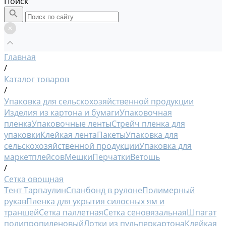
Поиск
Главная
/
Каталог товаров
/
Упаковка для сельскохозяйственной продукции
Изделия из картона и бумаги
Упаковочная
пленка
Упаковочные ленты
Стрейч пленка для
упаковки
Клейкая лента
Пакеты
Упаковка для
сельскохозяйственной продукции
Упаковка для
маркетплейсов
Мешки
Перчатки
Ветошь
/
Сетка овощная
Тент Тарпаулин
Спанбонд в рулоне
Полимерный
рукав
Пленка для укрытия силосных ям и
траншей
Сетка паллетная
Сетка сеновязальная
Шпагат
полипропиленовый
Лотки из пульперкартона
Клейкая