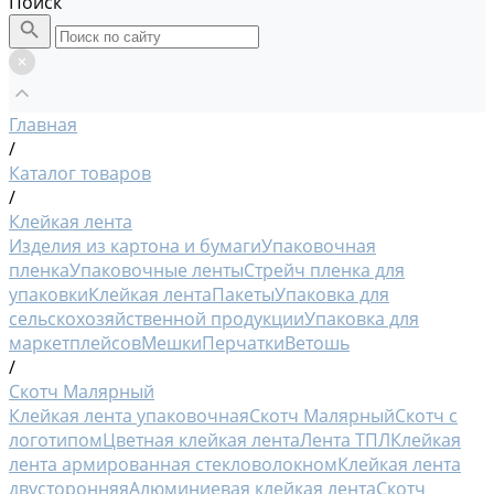
Поиск
Главная
/
Каталог товаров
/
Клейкая лента
Изделия из картона и бумаги
Упаковочная
пленка
Упаковочные ленты
Стрейч пленка для
упаковки
Клейкая лента
Пакеты
Упаковка для
сельскохозяйственной продукции
Упаковка для
маркетплейсов
Мешки
Перчатки
Ветошь
/
Скотч Малярный
Клейкая лента упаковочная
Скотч Малярный
Скотч с
логотипом
Цветная клейкая лента
Лента ТПЛ
Клейкая
лента армированная стекловолокном
Клейкая лента
двусторонняя
Алюминиевая клейкая лента
Скотч