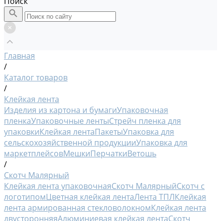
Поиск
Главная
/
Каталог товаров
/
Клейкая лента
Изделия из картона и бумаги
Упаковочная
пленка
Упаковочные ленты
Стрейч пленка для
упаковки
Клейкая лента
Пакеты
Упаковка для
сельскохозяйственной продукции
Упаковка для
маркетплейсов
Мешки
Перчатки
Ветошь
/
Скотч Малярный
Клейкая лента упаковочная
Скотч Малярный
Скотч с
логотипом
Цветная клейкая лента
Лента ТПЛ
Клейкая
лента армированная стекловолокном
Клейкая лента
двусторонняя
Алюминиевая клейкая лента
Скотч