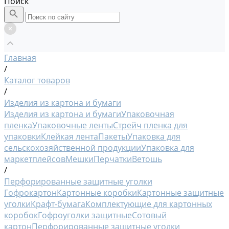
Поиск
Главная
/
Каталог товаров
/
Изделия из картона и бумаги
Изделия из картона и бумаги
Упаковочная
пленка
Упаковочные ленты
Стрейч пленка для
упаковки
Клейкая лента
Пакеты
Упаковка для
сельскохозяйственной продукции
Упаковка для
маркетплейсов
Мешки
Перчатки
Ветошь
/
Перфорированные защитные уголки
Гофрокартон
Картонные коробки
Картонные защитные
уголки
Крафт-бумага
Комплектующие для картонных
коробок
Гофроуголки защитные
Сотовый
картон
Перфорированные защитные уголки