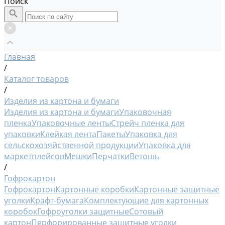
Поиск
Главная
/
Каталог товаров
/
Изделия из картона и бумаги
Изделия из картона и бумаги
Упаковочная
пленка
Упаковочные ленты
Стрейч пленка для
упаковки
Клейкая лента
Пакеты
Упаковка для
сельскохозяйственной продукции
Упаковка для
маркетплейсов
Мешки
Перчатки
Ветошь
/
Гофрокартон
Гофрокартон
Картонные коробки
Картонные защитные
уголки
Крафт-бумага
Комплектующие для картонных
коробок
Гофроуголки защитные
Сотовый
картон
Перфорированные защитные уголки