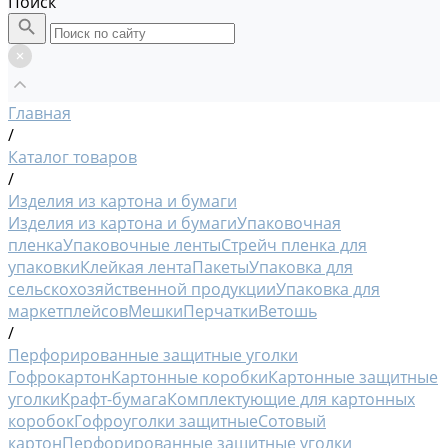
Поиск
Главная
/
Каталог товаров
/
Изделия из картона и бумаги
Изделия из картона и бумаги
Упаковочная
пленка
Упаковочные ленты
Стрейч пленка для
упаковки
Клейкая лента
Пакеты
Упаковка для
сельскохозяйственной продукции
Упаковка для
маркетплейсов
Мешки
Перчатки
Ветошь
/
Перфорированные защитные уголки
Гофрокартон
Картонные коробки
Картонные защитные
уголки
Крафт-бумага
Комплектующие для картонных
коробок
Гофроуголки защитные
Сотовый
картон
Перфорированные защитные уголки