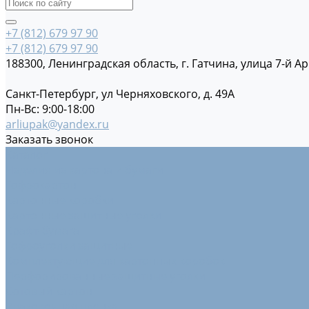
+7 (812) 679 97 90
+7 (812) 679 97 90
188300, Ленинградская область, г. Гатчина, улица 7-й Ар
Санкт-Петербург, ул Черняховского, д. 49А
Пн-Вс: 9:00-18:00
arliupak@yandex.ru
Заказать звонок
Каталог
Изделия из картона и бумаги
Гофрокартон
Картонные коробки
Картонные защитные уголки
Крафт-бумага
Гофроуголки защитные
Комплектующие для картонных коробок
Перфорированные защитные уголки
Сотовый картон
Упаковочная пленка