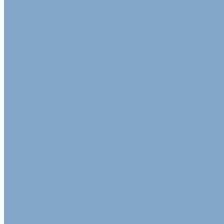
Воздушно-пузырчатая пленка
Пленка ПВД техническая
Самоклеящаяся защитная пленка
Пленка полиэтиленовая ПВД 1 сорт
Армированная полиэтиленовая пленка
Пищевая плёнка
Пленка ПВД
Упаковочные ленты
Стреппинг-лента полипропиленовая
Лента стальная упаковочная
Пэт Лента
Инструменты
Расходные материалы
Стрейч пленка для упаковки
Стрейч-плёнка первичная
Вторичная стрейч пленка
Стрейч пленка машинная
Стрейч пленка ручная
Цветная стрейч пленка
Клейкая лента