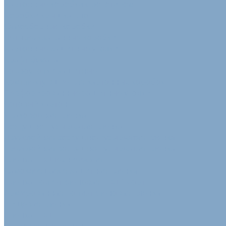
Картонные коробки с логотипом
Коробки крышка-дно
Самосборные коробки
Четырехклапанные коробки
Картонные защитные уголки
Крафт-бумага
Гофроуголки защитные
Комплектующие для картонных коробок
Перфорированные защитные уголки
Сотовый картон
Упаковочная пленка
Воздушно-пузырчатая пленка
Двухслойная воздушно-пузырчатая пленка
Трехслойная воздушно-пузырчатая пленка
Пленка ПВД техническая
Самоклеящаяся защитная пленка
Пленка полиэтиленовая ПВД 1 сорт
Армированная полиэтиленовая пленка
Пищевая плёнка
Пленка ПВД