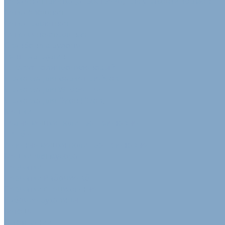
Сенажная пленка (агрострейч) для упаковки кормов
Сетка овощная
Сетка паллетная
Сетка сеновязальная
Спанбонд в рулоне
Тент Тарпаулин
Шпагат полипропиленовый
Упаковка для маркетплейсов
Упаковка для Wildberries
Упаковка для Озон (Ozon)
Мешки
Белые мешки полипропиленовые
Биг-бэг
Зеленые мешки полипропиленовые
Мешки для мусора
Перчатки
Перчатки Рабочие Хб
Перчатки специальные
Рабочие рукавицы
Ветошь
О компании