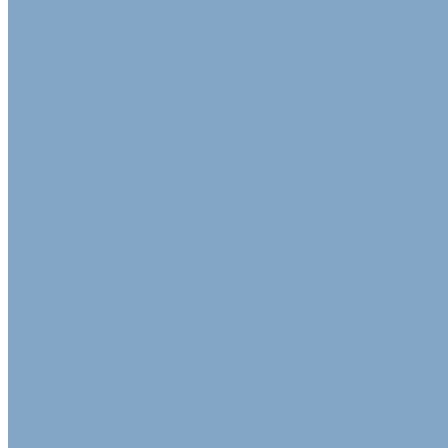
Упаковочные ленты
Стреппинг-лента полипропиленовая
Лента стальная упаковочная
Пэт Лента
Инструменты
Расходные материалы
Стрейч пленка для упаковки
Стрейч-плёнка первичная
Вторичная стрейч пленка
Стрейч пленка машинная
Стрейч пленка ручная
Цветная стрейч пленка
Клейкая лента
Клейкая лента упаковочная
Скотч Малярный
Скотч с логотипом
Цветная клейкая лента
Клейкая лента цветная белая
Клейкая лента цветная желтая
Клейкая лента цветная зеленая
Клейкая лента цветная красная