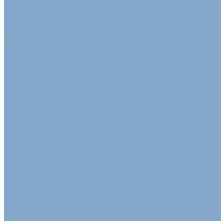
Прайс-лист
Доставка и оплата
Доставка
Оплата
Гарантия обмена
Расчет цены
Акции
Статьи
Контакты
...
Каталог
Изделия из картона и бумаги
Гофрокартон
Гофрокартон двухслойный в рулонах
Гофрокартон пятислойный
Трехслойный гофрокартон
Картонные коробки
Гофрокороба
Гофролотки
Гофроупаковка для мебели и дверей