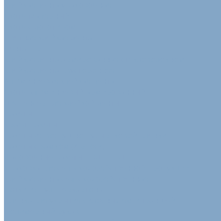
Клейкая лента упаковочная
Скотч Малярный
Скотч с логотипом
Цветная клейкая лента
Лента ТПЛ
Клейкая лента армированная стекловолокном
Клейкая лента двусторонняя
Алюминиевая клейкая лента
Скотч алюминиевый армированный
Диспенсер для клейкой ленты
Пакеты
Крафт Пакеты
Пакеты из воздушно-пузырьковой пленки
Пакеты с замком (Zip-lock)
Фасовочные пакеты ПВД - ПНД
Упаковка для сельскохозяйственной продукции
Клейкая лента сельскохозяйственная
Лотки из пульперкартона
Пленка для укрытия силосных ям и траншей
Полимерный рукав