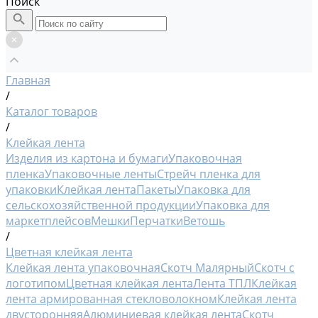
Поиск
Главная
/
Каталог товаров
/
Клейкая лента
Изделия из картона и бумаги
Упаковочная
пленка
Упаковочные ленты
Стрейч пленка для
упаковки
Клейкая лента
Пакеты
Упаковка для
сельскохозяйственной продукции
Упаковка для
маркетплейсов
Мешки
Перчатки
Ветошь
/
Цветная клейкая лента
Клейкая лента упаковочная
Скотч Малярный
Скотч с
логотипом
Цветная клейкая лента
Лента ТПЛ
Клейкая
лента армированная стекловолокном
Клейкая лента
двусторонняя
Алюминиевая клейкая лента
Скотч