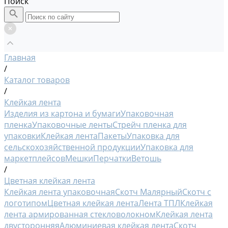
Поиск
Главная
/
Каталог товаров
/
Клейкая лента
Изделия из картона и бумаги
Упаковочная
пленка
Упаковочные ленты
Стрейч пленка для
упаковки
Клейкая лента
Пакеты
Упаковка для
сельскохозяйственной продукции
Упаковка для
маркетплейсов
Мешки
Перчатки
Ветошь
/
Цветная клейкая лента
Клейкая лента упаковочная
Скотч Малярный
Скотч с
логотипом
Цветная клейкая лента
Лента ТПЛ
Клейкая
лента армированная стекловолокном
Клейкая лента
двусторонняя
Алюминиевая клейкая лента
Скотч