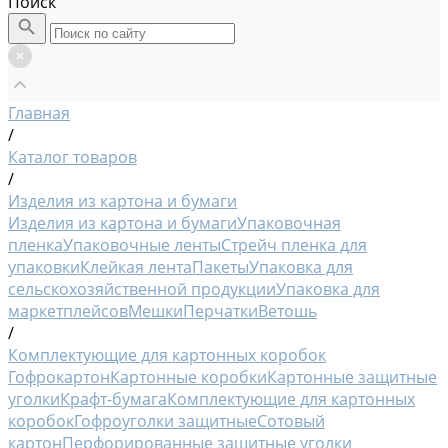
Поиск
Главная
/
Каталог товаров
/
Изделия из картона и бумаги
Изделия из картона и бумаги
Упаковочная
пленка
Упаковочные ленты
Стрейч пленка для
упаковки
Клейкая лента
Пакеты
Упаковка для
сельскохозяйственной продукции
Упаковка для
маркетплейсов
Мешки
Перчатки
Ветошь
/
Комплектующие для картонных коробок
Гофрокартон
Картонные коробки
Картонные защитные
уголки
Крафт-бумага
Комплектующие для картонных
коробок
Гофроуголки защитные
Сотовый
картон
Перфорированные защитные уголки