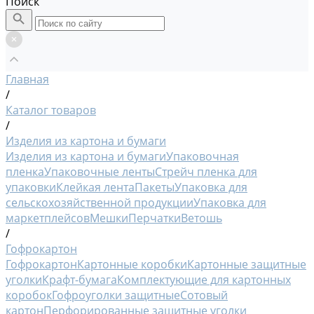
Поиск
Главная
/
Каталог товаров
/
Изделия из картона и бумаги
Изделия из картона и бумаги
Упаковочная
пленка
Упаковочные ленты
Стрейч пленка для
упаковки
Клейкая лента
Пакеты
Упаковка для
сельскохозяйственной продукции
Упаковка для
маркетплейсов
Мешки
Перчатки
Ветошь
/
Гофрокартон
Гофрокартон
Картонные коробки
Картонные защитные
уголки
Крафт-бумага
Комплектующие для картонных
коробок
Гофроуголки защитные
Сотовый
картон
Перфорированные защитные уголки