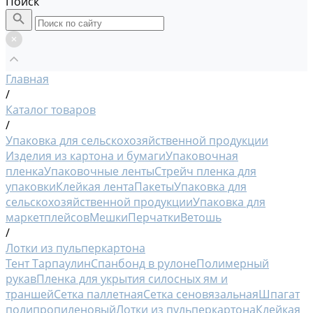
Поиск
Главная
/
Каталог товаров
/
Упаковка для сельскохозяйственной продукции
Изделия из картона и бумаги
Упаковочная
пленка
Упаковочные ленты
Стрейч пленка для
упаковки
Клейкая лента
Пакеты
Упаковка для
сельскохозяйственной продукции
Упаковка для
маркетплейсов
Мешки
Перчатки
Ветошь
/
Лотки из пульперкартона
Тент Тарпаулин
Спанбонд в рулоне
Полимерный
рукав
Пленка для укрытия силосных ям и
траншей
Сетка паллетная
Сетка сеновязальная
Шпагат
полипропиленовый
Лотки из пульперкартона
Клейкая