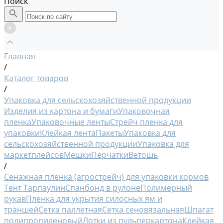
Поиск
Главная
/
Каталог товаров
/
Упаковка для сельскохозяйственной продукции
Изделия из картона и бумаги
Упаковочная
пленка
Упаковочные ленты
Стрейч пленка для
упаковки
Клейкая лента
Пакеты
Упаковка для
сельскохозяйственной продукции
Упаковка для
маркетплейсов
Мешки
Перчатки
Ветошь
/
Сенажная пленка (агрострейч) для упаковки кормов
Тент Тарпаулин
Спанбонд в рулоне
Полимерный
рукав
Пленка для укрытия силосных ям и
траншей
Сетка паллетная
Сетка сеновязальная
Шпагат
полипропиленовый
Лотки из пульперкартона
Клейкая