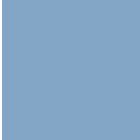
Воздушно-пузырчатая пленка
Пленка ПВД техническая
Самоклеящаяся защитная пленка
Пленка полиэтиленовая ПВД 1 сорт
Армированная полиэтиленовая пленка
Пищевая плёнка
Пленка ПВД
Упаковочные ленты
Стреппинг-лента полипропиленовая
Лента стальная упаковочная
Пэт Лента
Инструменты
Расходные материалы
Стрейч пленка для упаковки
Стрейч-плёнка первичная
Вторичная стрейч пленка
Стрейч пленка машинная
Стрейч пленка ручная
Цветная стрейч пленка
Клейкая лента