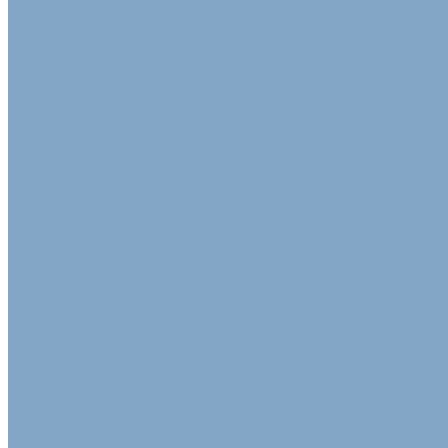
Упаковочные ленты
Стреппинг-лента полипропиленовая
Лента стальная упаковочная
Пэт Лента
Инструменты
Расходные материалы
Стрейч пленка для упаковки
Стрейч-плёнка первичная
Вторичная стрейч пленка
Стрейч пленка машинная
Стрейч пленка ручная
Цветная стрейч пленка
Клейкая лента
Клейкая лента упаковочная
Скотч Малярный
Скотч с логотипом
Цветная клейкая лента
Клейкая лента цветная белая
Клейкая лента цветная желтая
Клейкая лента цветная зеленая
Клейкая лента цветная красная