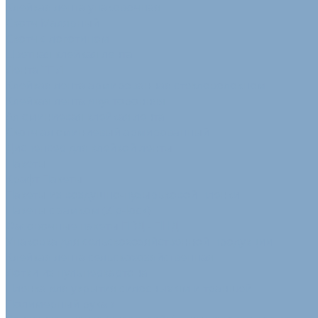
Клейкая лента упаковочная
Скотч Малярный
Скотч с логотипом
Цветная клейкая лента
Лента ТПЛ
Клейкая лента армированная стекловолокном
Клейкая лента двусторонняя
Алюминиевая клейкая лента
Скотч алюминиевый армированный
Диспенсер для клейкой ленты
Пакеты
Крафт Пакеты
Пакеты из воздушно-пузырьковой пленки
Пакеты с замком (Zip-lock)
Фасовочные пакеты ПВД - ПНД
Упаковка для сельскохозяйственной продукции
Клейкая лента сельскохозяйственная
Лотки из пульперкартона
Пленка для укрытия силосных ям и траншей
Полимерный рукав