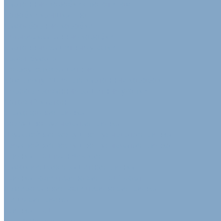
Картонные коробки с логотипом
Коробки крышка-дно
Самосборные коробки
Четырехклапанные коробки
Картонные защитные уголки
Крафт-бумага
Гофроуголки защитные
Комплектующие для картонных коробок
Перфорированные защитные уголки
Сотовый картон
Упаковочная пленка
Воздушно-пузырчатая пленка
Двухслойная воздушно-пузырчатая пленка
Трехслойная воздушно-пузырчатая пленка
Пленка ПВД техническая
Самоклеящаяся защитная пленка
Пленка полиэтиленовая ПВД 1 сорт
Армированная полиэтиленовая пленка
Пищевая плёнка
Пленка ПВД