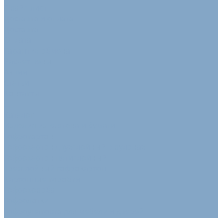
Прайс-лист
Доставка и оплата
Доставка
Оплата
Гарантия обмена
Расчет цены
Акции
Статьи
Контакты
...
Каталог
Изделия из картона и бумаги
Гофрокартон
Гофрокартон двухслойный в рулонах
Гофрокартон пятислойный
Трехслойный гофрокартон
Картонные коробки
Гофрокороба
Гофролотки
Гофроупаковка для мебели и дверей