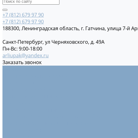
+7 (812) 679 97 90
+7 (812) 679 97 90
188300, Ленинградская область, г. Гатчина, улица 7-й Ар
Санкт-Петербург, ул Черняховского, д. 49А
Пн-Вс: 9:00-18:00
arliupak@yandex.ru
Заказать звонок
Каталог
Изделия из картона и бумаги
Гофрокартон
Картонные коробки
Картонные защитные уголки
Крафт-бумага
Гофроуголки защитные
Комплектующие для картонных коробок
Перфорированные защитные уголки
Сотовый картон
Упаковочная пленка