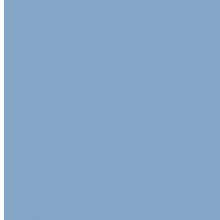
Сенажная пленка (агрострейч) для упаковки кормов
Сетка овощная
Сетка паллетная
Сетка сеновязальная
Спанбонд в рулоне
Тент Тарпаулин
Шпагат полипропиленовый
Упаковка для маркетплейсов
Упаковка для Wildberries
Упаковка для Озон (Ozon)
Мешки
Белые мешки полипропиленовые
Биг-бэг
Зеленые мешки полипропиленовые
Мешки для мусора
Перчатки
Перчатки Рабочие Хб
Перчатки специальные
Рабочие рукавицы
Ветошь
О компании