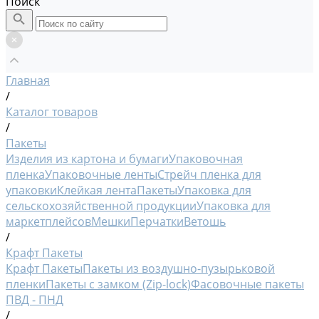
Поиск
Главная
/
Каталог товаров
/
Пакеты
Изделия из картона и бумаги
Упаковочная
пленка
Упаковочные ленты
Стрейч пленка для
упаковки
Клейкая лента
Пакеты
Упаковка для
сельскохозяйственной продукции
Упаковка для
маркетплейсов
Мешки
Перчатки
Ветошь
/
Крафт Пакеты
Крафт Пакеты
Пакеты из воздушно-пузырьковой
пленки
Пакеты с замком (Zip-lock)
Фасовочные пакеты
ПВД - ПНД
/