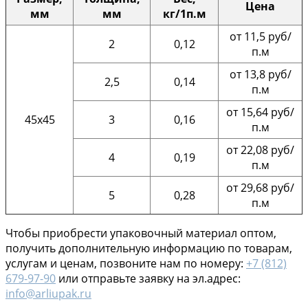
Цена
мм
мм
кг/1п.м
от 11,5 руб/
2
0,12
п.м
от 13,8 руб/
2,5
0,14
п.м
от 15,64 руб/
45х45
3
0,16
п.м
от 22,08 руб/
4
0,19
п.м
от 29,68 руб/
5
0,28
п.м
Чтобы приобрести упаковочный материал оптом,
получить дополнительную информацию по товарам,
услугам и ценам, позвоните нам по номеру:
+7 (812)
679-97-90
или отправьте заявку на эл.адрес:
info@arliupak.ru