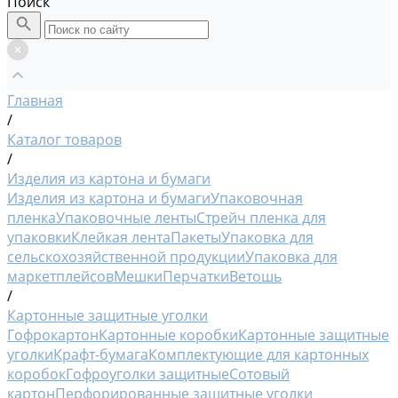
Поиск
Главная
/
Каталог товаров
/
Изделия из картона и бумаги
Изделия из картона и бумаги
Упаковочная
пленка
Упаковочные ленты
Стрейч пленка для
упаковки
Клейкая лента
Пакеты
Упаковка для
сельскохозяйственной продукции
Упаковка для
маркетплейсов
Мешки
Перчатки
Ветошь
/
Картонные защитные уголки
Гофрокартон
Картонные коробки
Картонные защитные
уголки
Крафт-бумага
Комплектующие для картонных
коробок
Гофроуголки защитные
Сотовый
картон
Перфорированные защитные уголки