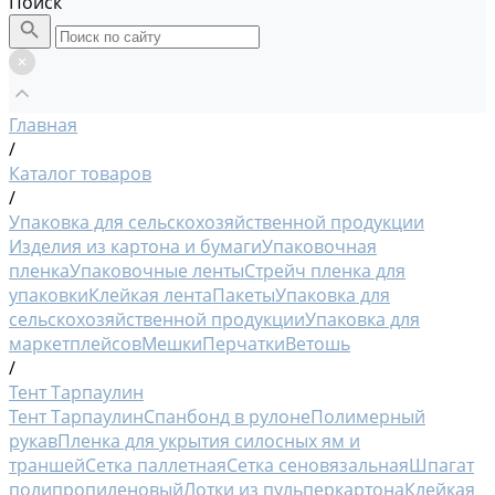
Поиск
Главная
/
Каталог товаров
/
Упаковка для сельскохозяйственной продукции
Изделия из картона и бумаги
Упаковочная
пленка
Упаковочные ленты
Стрейч пленка для
упаковки
Клейкая лента
Пакеты
Упаковка для
сельскохозяйственной продукции
Упаковка для
маркетплейсов
Мешки
Перчатки
Ветошь
/
Тент Тарпаулин
Тент Тарпаулин
Спанбонд в рулоне
Полимерный
рукав
Пленка для укрытия силосных ям и
траншей
Сетка паллетная
Сетка сеновязальная
Шпагат
полипропиленовый
Лотки из пульперкартона
Клейкая