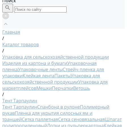
Поиск
Главная
/
Каталог товаров
/
Упаковка для сельскохозяйственной продукции
Изделия из картона и бумаги
Упаковочная
пленка
Упаковочные ленты
Стрейч пленка для
упаковки
Клейкая лента
Пакеты
Упаковка для
сельскохозяйственной продукции
Упаковка для
маркетплейсов
Мешки
Перчатки
Ветошь
/
Тент Тарпаулин
Тент Тарпаулин
Спанбонд в рулоне
Полимерный
рукав
Пленка для укрытия силосных ям и
траншей
Сетка паллетная
Сетка сеновязальная
Шпагат
полипропиленовый
Лотки из пульперкартона
Клейкая