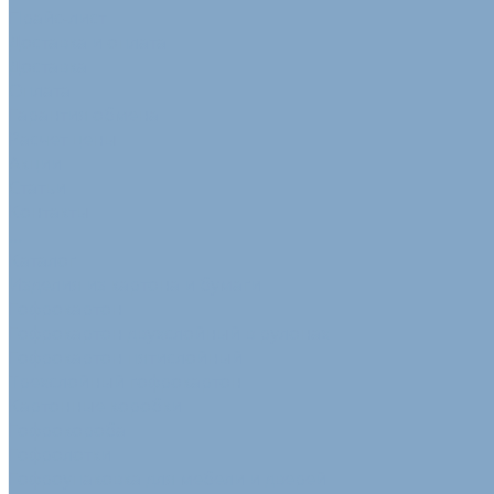
Прайс-лист
Доставка и оплата
Доставка
Оплата
Гарантия обмена
Расчет цены
Акции
Статьи
Контакты
...
Каталог
Изделия из картона и бумаги
Гофрокартон
Гофрокартон двухслойный в рулонах
Гофрокартон пятислойный
Трехслойный гофрокартон
Картонные коробки
Гофрокороба
Гофролотки
Гофроупаковка для мебели и дверей