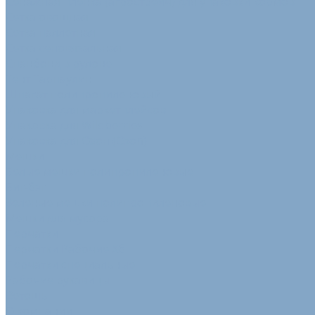
Сенажная пленка (агрострейч) для упаковки кормов
Сетка овощная
Сетка паллетная
Сетка сеновязальная
Спанбонд в рулоне
Тент Тарпаулин
Шпагат полипропиленовый
Упаковка для маркетплейсов
Упаковка для Wildberries
Упаковка для Озон (Ozon)
Мешки
Белые мешки полипропиленовые
Биг-бэг
Зеленые мешки полипропиленовые
Мешки для мусора
Перчатки
Перчатки Рабочие Хб
Перчатки специальные
Рабочие рукавицы
Ветошь
О компании