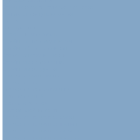
Упаковочные ленты
Стреппинг-лента полипропиленовая
Лента стальная упаковочная
Пэт Лента
Инструменты
Расходные материалы
Стрейч пленка для упаковки
Стрейч-плёнка первичная
Вторичная стрейч пленка
Стрейч пленка машинная
Стрейч пленка ручная
Цветная стрейч пленка
Клейкая лента
Клейкая лента упаковочная
Скотч Малярный
Скотч с логотипом
Цветная клейкая лента
Клейкая лента цветная белая
Клейкая лента цветная желтая
Клейкая лента цветная зеленая
Клейкая лента цветная красная