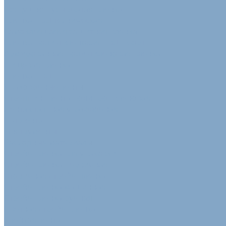
Воздушно-пузырчатая пленка
Пленка ПВД техническая
Самоклеящаяся защитная пленка
Пленка полиэтиленовая ПВД 1 сорт
Армированная полиэтиленовая пленка
Пищевая плёнка
Пленка ПВД
Упаковочные ленты
Стреппинг-лента полипропиленовая
Лента стальная упаковочная
Пэт Лента
Инструменты
Расходные материалы
Стрейч пленка для упаковки
Стрейч-плёнка первичная
Вторичная стрейч пленка
Стрейч пленка машинная
Стрейч пленка ручная
Цветная стрейч пленка
Клейкая лента