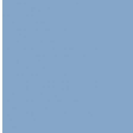
Картонные коробки с логотипом
Коробки крышка-дно
Самосборные коробки
Четырехклапанные коробки
Картонные защитные уголки
Крафт-бумага
Гофроуголки защитные
Комплектующие для картонных коробок
Перфорированные защитные уголки
Сотовый картон
Упаковочная пленка
Воздушно-пузырчатая пленка
Двухслойная воздушно-пузырчатая пленка
Трехслойная воздушно-пузырчатая пленка
Пленка ПВД техническая
Самоклеящаяся защитная пленка
Пленка полиэтиленовая ПВД 1 сорт
Армированная полиэтиленовая пленка
Пищевая плёнка
Пленка ПВД