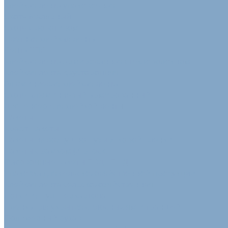
Клейкая лента упаковочная
Скотч Малярный
Скотч с логотипом
Цветная клейкая лента
Лента ТПЛ
Клейкая лента армированная стекловолокном
Клейкая лента двусторонняя
Алюминиевая клейкая лента
Скотч алюминиевый армированный
Диспенсер для клейкой ленты
Пакеты
Крафт Пакеты
Пакеты из воздушно-пузырьковой пленки
Пакеты с замком (Zip-lock)
Фасовочные пакеты ПВД - ПНД
Упаковка для сельскохозяйственной продукции
Клейкая лента сельскохозяйственная
Лотки из пульперкартона
Пленка для укрытия силосных ям и траншей
Полимерный рукав