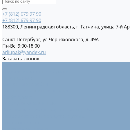
+7 (812) 679 97 90
+7 (812) 679 97 90
188300, Ленинградская область, г. Гатчина, улица 7-й Ар
Санкт-Петербург, ул Черняховского, д. 49А
Пн-Вс: 9:00-18:00
arliupak@yandex.ru
Заказать звонок
Каталог
Изделия из картона и бумаги
Гофрокартон
Картонные коробки
Картонные защитные уголки
Крафт-бумага
Гофроуголки защитные
Комплектующие для картонных коробок
Перфорированные защитные уголки
Сотовый картон
Упаковочная пленка