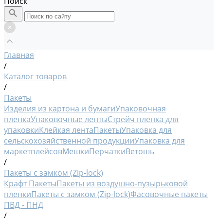
Поиск
Главная
/
Каталог товаров
/
Пакеты
Изделия из картона и бумаги
Упаковочная
пленка
Упаковочные ленты
Стрейч пленка для
упаковки
Клейкая лента
Пакеты
Упаковка для
сельскохозяйственной продукции
Упаковка для
маркетплейсов
Мешки
Перчатки
Ветошь
/
Пакеты с замком (Zip-lock)
Крафт Пакеты
Пакеты из воздушно-пузырьковой
пленки
Пакеты с замком (Zip-lock)
Фасовочные пакеты
ПВД - ПНД
/