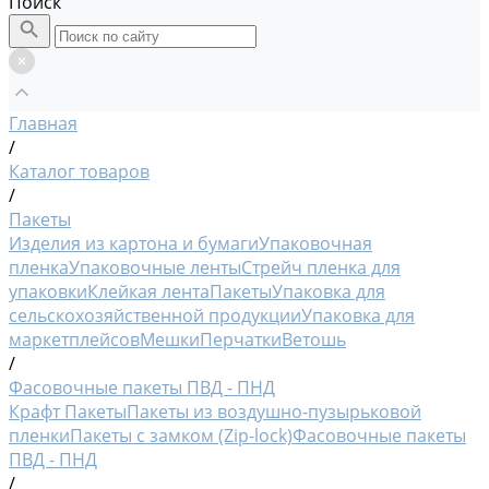
Поиск
Главная
/
Каталог товаров
/
Пакеты
Изделия из картона и бумаги
Упаковочная
пленка
Упаковочные ленты
Стрейч пленка для
упаковки
Клейкая лента
Пакеты
Упаковка для
сельскохозяйственной продукции
Упаковка для
маркетплейсов
Мешки
Перчатки
Ветошь
/
Фасовочные пакеты ПВД - ПНД
Крафт Пакеты
Пакеты из воздушно-пузырьковой
пленки
Пакеты с замком (Zip-lock)
Фасовочные пакеты
ПВД - ПНД
/