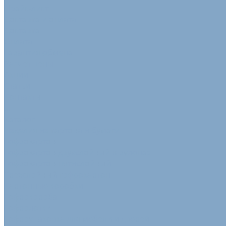
Прайс-лист
Доставка и оплата
Доставка
Оплата
Гарантия обмена
Расчет цены
Акции
Статьи
Контакты
...
Каталог
Изделия из картона и бумаги
Гофрокартон
Гофрокартон двухслойный в рулонах
Гофрокартон пятислойный
Трехслойный гофрокартон
Картонные коробки
Гофрокороба
Гофролотки
Гофроупаковка для мебели и дверей