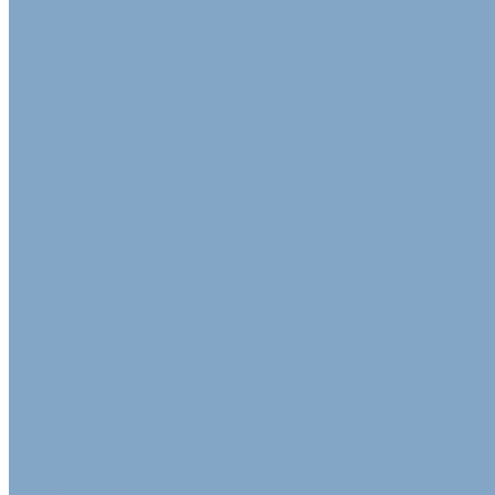
Картонные коробки с логотипом
Коробки крышка-дно
Самосборные коробки
Четырехклапанные коробки
Картонные защитные уголки
Крафт-бумага
Гофроуголки защитные
Комплектующие для картонных коробок
Перфорированные защитные уголки
Сотовый картон
Упаковочная пленка
Воздушно-пузырчатая пленка
Двухслойная воздушно-пузырчатая пленка
Трехслойная воздушно-пузырчатая пленка
Пленка ПВД техническая
Самоклеящаяся защитная пленка
Пленка полиэтиленовая ПВД 1 сорт
Армированная полиэтиленовая пленка
Пищевая плёнка
Пленка ПВД