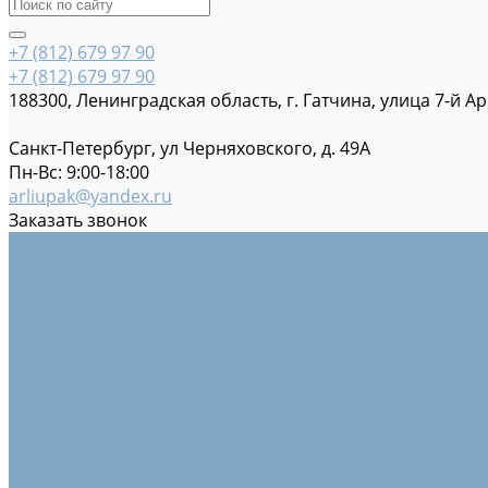
+7 (812) 679 97 90
+7 (812) 679 97 90
188300, Ленинградская область, г. Гатчина, улица 7-й Ар
Санкт-Петербург, ул Черняховского, д. 49А
Пн-Вс: 9:00-18:00
arliupak@yandex.ru
Заказать звонок
Каталог
Изделия из картона и бумаги
Гофрокартон
Картонные коробки
Картонные защитные уголки
Крафт-бумага
Гофроуголки защитные
Комплектующие для картонных коробок
Перфорированные защитные уголки
Сотовый картон
Упаковочная пленка