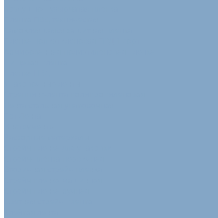
Воздушно-пузырчатая пленка
Пленка ПВД техническая
Самоклеящаяся защитная пленка
Пленка полиэтиленовая ПВД 1 сорт
Армированная полиэтиленовая пленка
Пищевая плёнка
Пленка ПВД
Упаковочные ленты
Стреппинг-лента полипропиленовая
Лента стальная упаковочная
Пэт Лента
Инструменты
Расходные материалы
Стрейч пленка для упаковки
Стрейч-плёнка первичная
Вторичная стрейч пленка
Стрейч пленка машинная
Стрейч пленка ручная
Цветная стрейч пленка
Клейкая лента