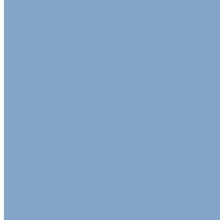
Сенажная пленка (агрострейч) для упаковки кормов
Сетка овощная
Сетка паллетная
Сетка сеновязальная
Спанбонд в рулоне
Тент Тарпаулин
Шпагат полипропиленовый
Упаковка для маркетплейсов
Упаковка для Wildberries
Упаковка для Озон (Ozon)
Мешки
Белые мешки полипропиленовые
Биг-бэг
Зеленые мешки полипропиленовые
Мешки для мусора
Перчатки
Перчатки Рабочие Хб
Перчатки специальные
Рабочие рукавицы
Ветошь
О компании