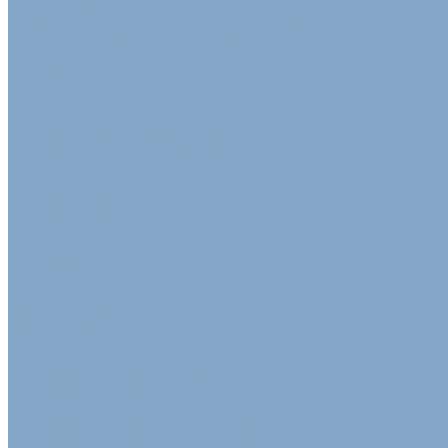
Упаковочные ленты
Стреппинг-лента полипропиленовая
Лента стальная упаковочная
Пэт Лента
Инструменты
Расходные материалы
Стрейч пленка для упаковки
Стрейч-плёнка первичная
Вторичная стрейч пленка
Стрейч пленка машинная
Стрейч пленка ручная
Цветная стрейч пленка
Клейкая лента
Клейкая лента упаковочная
Скотч Малярный
Скотч с логотипом
Цветная клейкая лента
Клейкая лента цветная белая
Клейкая лента цветная желтая
Клейкая лента цветная зеленая
Клейкая лента цветная красная