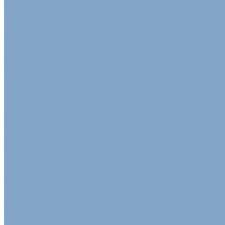
Клейкая лента упаковочная
Скотч Малярный
Скотч с логотипом
Цветная клейкая лента
Лента ТПЛ
Клейкая лента армированная стекловолокном
Клейкая лента двусторонняя
Алюминиевая клейкая лента
Скотч алюминиевый армированный
Диспенсер для клейкой ленты
Пакеты
Крафт Пакеты
Пакеты из воздушно-пузырьковой пленки
Пакеты с замком (Zip-lock)
Фасовочные пакеты ПВД - ПНД
Упаковка для сельскохозяйственной продукции
Клейкая лента сельскохозяйственная
Лотки из пульперкартона
Пленка для укрытия силосных ям и траншей
Полимерный рукав