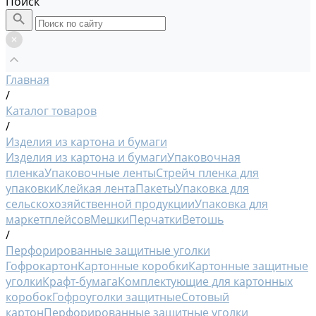
Поиск
Главная
/
Каталог товаров
/
Изделия из картона и бумаги
Изделия из картона и бумаги
Упаковочная
пленка
Упаковочные ленты
Стрейч пленка для
упаковки
Клейкая лента
Пакеты
Упаковка для
сельскохозяйственной продукции
Упаковка для
маркетплейсов
Мешки
Перчатки
Ветошь
/
Перфорированные защитные уголки
Гофрокартон
Картонные коробки
Картонные защитные
уголки
Крафт-бумага
Комплектующие для картонных
коробок
Гофроуголки защитные
Сотовый
картон
Перфорированные защитные уголки