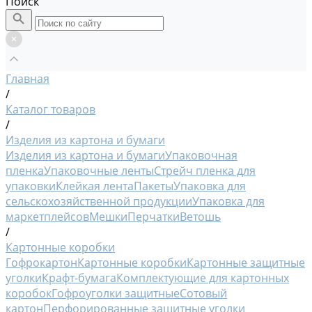
Поиск
Главная
/
Каталог товаров
/
Изделия из картона и бумаги
Изделия из картона и бумаги
Упаковочная
пленка
Упаковочные ленты
Стрейч пленка для
упаковки
Клейкая лента
Пакеты
Упаковка для
сельскохозяйственной продукции
Упаковка для
маркетплейсов
Мешки
Перчатки
Ветошь
/
Картонные коробки
Гофрокартон
Картонные коробки
Картонные защитные
уголки
Крафт-бумага
Комплектующие для картонных
коробок
Гофроуголки защитные
Сотовый
картон
Перфорированные защитные уголки