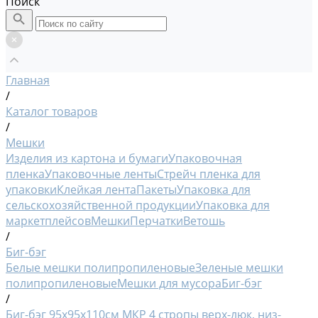
Поиск
Главная
/
Каталог товаров
/
Мешки
Изделия из картона и бумаги
Упаковочная
пленка
Упаковочные ленты
Стрейч пленка для
упаковки
Клейкая лента
Пакеты
Упаковка для
сельскохозяйственной продукции
Упаковка для
маркетплейсов
Мешки
Перчатки
Ветошь
/
Биг-бэг
Белые мешки полипропиленовые
Зеленые мешки
полипропиленовые
Мешки для мусора
Биг-бэг
/
Биг-бэг 95х95х110см МКР 4 стропы верх-люк, низ-