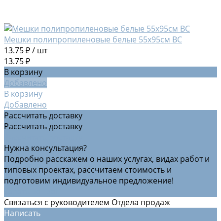
Мешки полипропиленовые белые 55х95см ВС
13.75 ₽
/
шт
13.75 ₽
В корзину
Добавлено
В корзину
Добавлено
Рассчитать доставку
Рассчитать доставку
Рассчитать доставку
Нужна консультация?
Подробно расскажем о наших услугах, видах работ и
типовых проектах, рассчитаем стоимость и
подготовим индивидуальное предложение!
Задать вопрос
Связаться с руководителем Отдела продаж
Написать